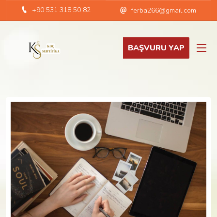
+90 531 318 50 82
ferba266@gmail.com
BAŞVURU YAP