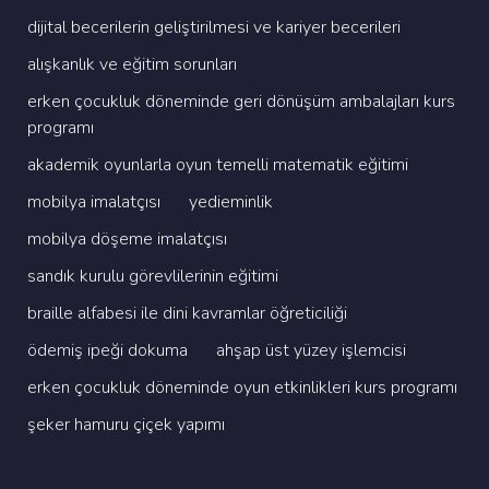
di̇ji̇tal beceri̇leri̇n geli̇şti̇ri̇lmesi̇ ve kari̇yer beceri̇leri̇
alişkanlik ve eği̇ti̇m sorunlari
erken çocukluk dönemi̇nde geri̇ dönüşüm ambalajlari kurs
programi
akademi̇k oyunlarla oyun temelli̇ matemati̇k eği̇ti̇mi̇
mobi̇lya i̇malatçisi
yedi̇emi̇nli̇k
mobi̇lya döşeme i̇malatçisi
sandik kurulu görevli̇leri̇ni̇n eği̇ti̇mi̇
brai̇lle alfabesi̇ i̇le di̇ni̇ kavramlar öğreti̇ci̇li̇ği̇
ödemi̇ş i̇peği̇ dokuma
ahşap üst yüzey i̇şlemci̇si̇
erken çocukluk dönemi̇nde oyun etki̇nli̇kleri̇ kurs programi
şeker hamuru çi̇çek yapimi