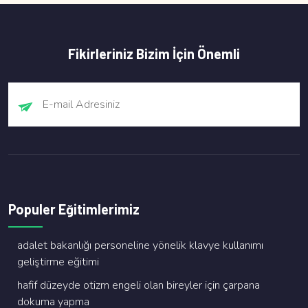
Fikirleriniz Bizim İçin Önemli
Populer Eğitimlerimiz
adalet bakanliği personeli̇ne yöneli̇k klavye kullanimi
geli̇şti̇rme eği̇ti̇mi̇
hafi̇f düzeyde oti̇zm engeli̇ olan bi̇reyler i̇çi̇n çarpana
dokuma yapma