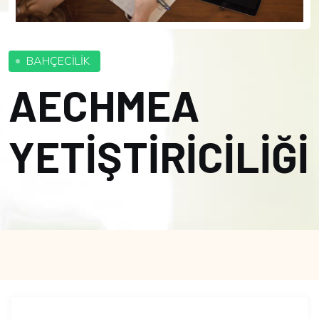
BAHÇECİLİK
AECHMEA
YETİŞTİRİCİLİĞİ