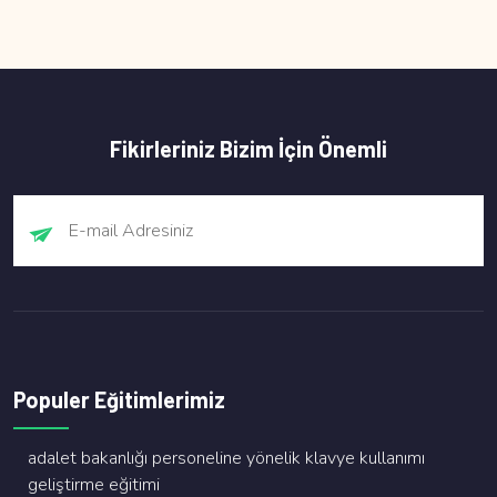
Fikirleriniz Bizim İçin Önemli
Populer Eğitimlerimiz
adalet bakanliği personeli̇ne yöneli̇k klavye kullanimi
geli̇şti̇rme eği̇ti̇mi̇