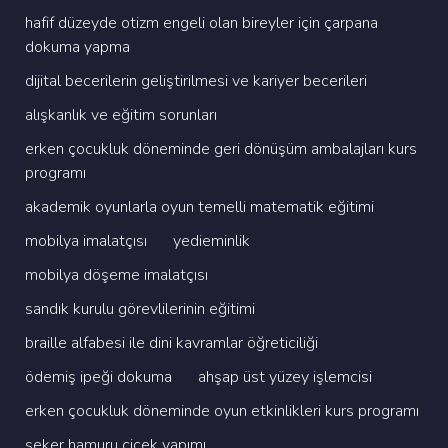
hafi̇f düzeyde oti̇zm engeli̇ olan bi̇reyler i̇çi̇n çarpana
dokuma yapma
di̇ji̇tal beceri̇leri̇n geli̇şti̇ri̇lmesi̇ ve kari̇yer beceri̇leri̇
alişkanlik ve eği̇ti̇m sorunlari
erken çocukluk dönemi̇nde geri̇ dönüşüm ambalajlari kurs
programi
akademi̇k oyunlarla oyun temelli̇ matemati̇k eği̇ti̇mi̇
mobi̇lya i̇malatçisi
yedi̇emi̇nli̇k
mobi̇lya döşeme i̇malatçisi
sandik kurulu görevli̇leri̇ni̇n eği̇ti̇mi̇
brai̇lle alfabesi̇ i̇le di̇ni̇ kavramlar öğreti̇ci̇li̇ği̇
ödemi̇ş i̇peği̇ dokuma
ahşap üst yüzey i̇şlemci̇si̇
erken çocukluk dönemi̇nde oyun etki̇nli̇kleri̇ kurs programi
şeker hamuru çi̇çek yapimi