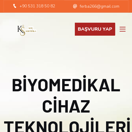
+90 531 318 50 82
ferba266@gmail.com
BAŞVURU YAP
BİYOMEDİKAL
CİHAZ
TEKNOLOJİLERİ