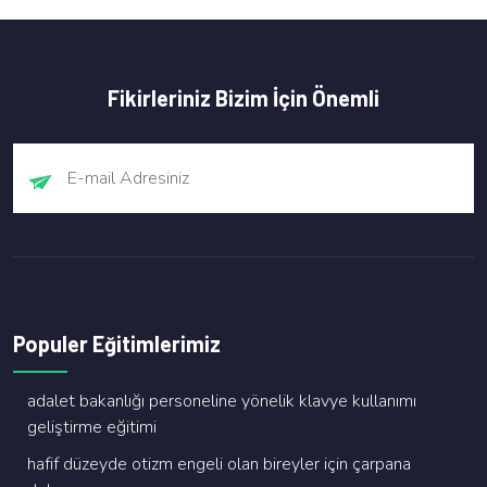
Fikirleriniz Bizim İçin Önemli
Populer Eğitimlerimiz
adalet bakanliği personeli̇ne yöneli̇k klavye kullanimi
geli̇şti̇rme eği̇ti̇mi̇
hafi̇f düzeyde oti̇zm engeli̇ olan bi̇reyler i̇çi̇n çarpana