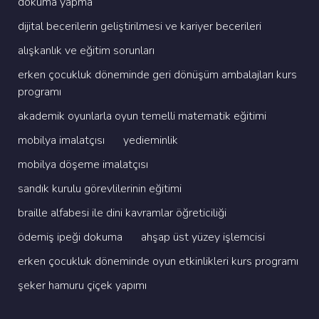
dokuma yapma
di̇ji̇tal beceri̇leri̇n geli̇şti̇ri̇lmesi̇ ve kari̇yer beceri̇leri̇
alişkanlik ve eği̇ti̇m sorunlari
erken çocukluk dönemi̇nde geri̇ dönüşüm ambalajlari kurs
programi
akademi̇k oyunlarla oyun temelli̇ matemati̇k eği̇ti̇mi̇
mobi̇lya i̇malatçisi
yedi̇emi̇nli̇k
mobi̇lya döşeme i̇malatçisi
sandik kurulu görevli̇leri̇ni̇n eği̇ti̇mi̇
brai̇lle alfabesi̇ i̇le di̇ni̇ kavramlar öğreti̇ci̇li̇ği̇
ödemi̇ş i̇peği̇ dokuma
ahşap üst yüzey i̇şlemci̇si̇
erken çocukluk dönemi̇nde oyun etki̇nli̇kleri̇ kurs programi
şeker hamuru çi̇çek yapimi