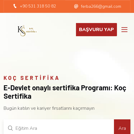
+90 531 318 50 82
ferba266@gmail.com
BAŞVURU YAP
KOÇ SERTIFIKA
E-Devlet onaylı sertifika Programı: Koç
Sertifika
Bugün katılın ve kariyer fırsatlarını kaçırmayın
Ara