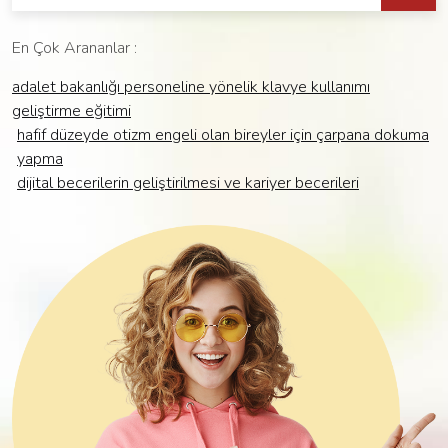
En Çok Arananlar :
adalet bakanliği personeli̇ne yöneli̇k klavye kullanimi
geli̇şti̇rme eği̇ti̇mi̇
hafi̇f düzeyde oti̇zm engeli̇ olan bi̇reyler i̇çi̇n çarpana dokuma
yapma
di̇ji̇tal beceri̇leri̇n geli̇şti̇ri̇lmesi̇ ve kari̇yer beceri̇leri̇