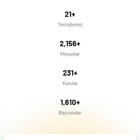
30
+
Tecrübemiz
3,080
+
Mezunlar
330
+
Kurslar
2,300
+
Başvurular