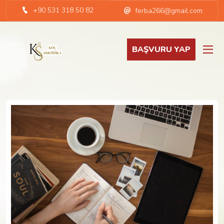
+90 531 318 50 82
ferba266@gmail.com
BAŞVURU YAP