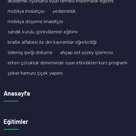
akademi̇k oyunlarla oyun temelli̇ matemati̇k eği̇ti̇mi̇
mobi̇lya i̇malatçisi
yedi̇emi̇nli̇k
mobi̇lya döşeme i̇malatçisi
sandik kurulu görevli̇leri̇ni̇n eği̇ti̇mi̇
brai̇lle alfabesi̇ i̇le di̇ni̇ kavramlar öğreti̇ci̇li̇ği̇
ödemi̇ş i̇peği̇ dokuma
ahşap üst yüzey i̇şlemci̇si̇
erken çocukluk dönemi̇nde oyun etki̇nli̇kleri̇ kurs programi
şeker hamuru çi̇çek yapimi
Anasayfa
Eğitimler