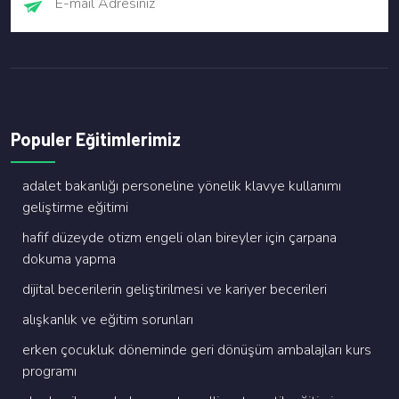
Populer Eğitimlerimiz
adalet bakanliği personeli̇ne yöneli̇k klavye kullanimi
geli̇şti̇rme eği̇ti̇mi̇
hafi̇f düzeyde oti̇zm engeli̇ olan bi̇reyler i̇çi̇n çarpana
dokuma yapma
di̇ji̇tal beceri̇leri̇n geli̇şti̇ri̇lmesi̇ ve kari̇yer beceri̇leri̇
alişkanlik ve eği̇ti̇m sorunlari
erken çocukluk dönemi̇nde geri̇ dönüşüm ambalajlari kurs
programi