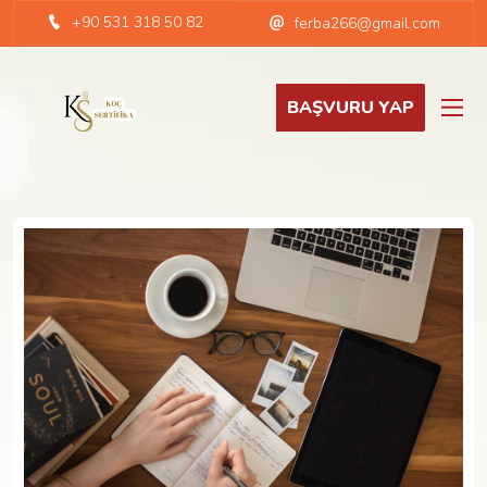
+90 531 318 50 82
ferba266@gmail.com
BAŞVURU YAP