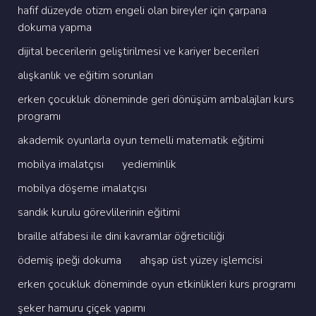
hafi̇f düzeyde oti̇zm engeli̇ olan bi̇reyler i̇çi̇n çarpana
dokuma yapma
di̇ji̇tal beceri̇leri̇n geli̇şti̇ri̇lmesi̇ ve kari̇yer beceri̇leri̇
alişkanlik ve eği̇ti̇m sorunlari
erken çocukluk dönemi̇nde geri̇ dönüşüm ambalajlari kurs
programi
akademi̇k oyunlarla oyun temelli̇ matemati̇k eği̇ti̇mi̇
mobi̇lya i̇malatçisi
yedi̇emi̇nli̇k
mobi̇lya döşeme i̇malatçisi
sandik kurulu görevli̇leri̇ni̇n eği̇ti̇mi̇
brai̇lle alfabesi̇ i̇le di̇ni̇ kavramlar öğreti̇ci̇li̇ği̇
ödemi̇ş i̇peği̇ dokuma
ahşap üst yüzey i̇şlemci̇si̇
erken çocukluk dönemi̇nde oyun etki̇nli̇kleri̇ kurs programi
şeker hamuru çi̇çek yapimi