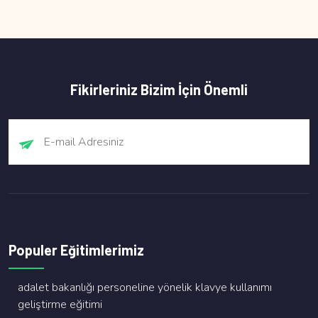
Fikirleriniz Bizim İçin Önemli
Populer Eğitimlerimiz
adalet bakanliği personeli̇ne yöneli̇k klavye kullanimi
geli̇şti̇rme eği̇ti̇mi̇