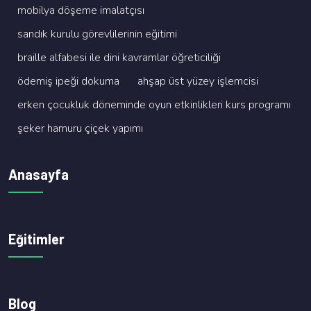
mobi̇lya döşeme i̇malatçisi
sandik kurulu görevli̇leri̇ni̇n eği̇ti̇mi̇
brai̇lle alfabesi̇ i̇le di̇ni̇ kavramlar öğreti̇ci̇li̇ği̇
ödemi̇ş i̇peği̇ dokuma
ahşap üst yüzey i̇şlemci̇si̇
erken çocukluk dönemi̇nde oyun etki̇nli̇kleri̇ kurs programi
şeker hamuru çi̇çek yapimi
Anasayfa
Eğitimler
Blog