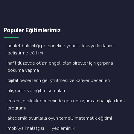
Populer Eğitimlerimiz
adalet bakanliği personeli̇ne yöneli̇k klavye kullanimi
geli̇şti̇rme eği̇ti̇mi̇
hafi̇f düzeyde oti̇zm engeli̇ olan bi̇reyler i̇çi̇n çarpana
dokuma yapma
di̇ji̇tal beceri̇leri̇n geli̇şti̇ri̇lmesi̇ ve kari̇yer beceri̇leri̇
alişkanlik ve eği̇ti̇m sorunlari
erken çocukluk dönemi̇nde geri̇ dönüşüm ambalajlari kurs
programi
akademi̇k oyunlarla oyun temelli̇ matemati̇k eği̇ti̇mi̇
mobi̇lya i̇malatçisi
yedi̇emi̇nli̇k