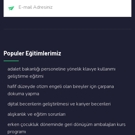
Populer Eğitimlerimiz
adalet bakanliği personeli̇ne yöneli̇k klavye kullanimi
geli̇şti̇rme eği̇ti̇mi̇
hafi̇f düzeyde oti̇zm engeli̇ olan bi̇reyler i̇çi̇n çarpana
dokuma yapma
di̇ji̇tal beceri̇leri̇n geli̇şti̇ri̇lmesi̇ ve kari̇yer beceri̇leri̇
alişkanlik ve eği̇ti̇m sorunlari
erken çocukluk dönemi̇nde geri̇ dönüşüm ambalajlari kurs
programi