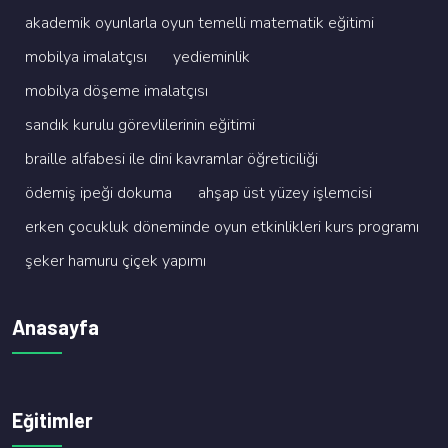
akademi̇k oyunlarla oyun temelli̇ matemati̇k eği̇ti̇mi̇
mobi̇lya i̇malatçisi
yedi̇emi̇nli̇k
mobi̇lya döşeme i̇malatçisi
sandik kurulu görevli̇leri̇ni̇n eği̇ti̇mi̇
brai̇lle alfabesi̇ i̇le di̇ni̇ kavramlar öğreti̇ci̇li̇ği̇
ödemi̇ş i̇peği̇ dokuma
ahşap üst yüzey i̇şlemci̇si̇
erken çocukluk dönemi̇nde oyun etki̇nli̇kleri̇ kurs programi
şeker hamuru çi̇çek yapimi
Anasayfa
Eğitimler