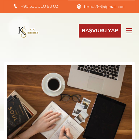
+90 531 318 50 82
ferba266@gmail.com
BAŞVURU YAP