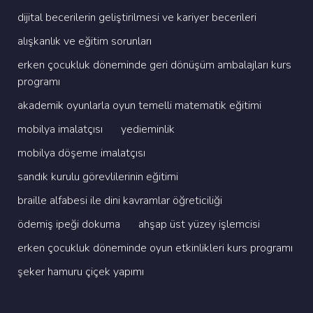
di̇ji̇tal beceri̇leri̇n geli̇şti̇ri̇lmesi̇ ve kari̇yer beceri̇leri̇
alişkanlik ve eği̇ti̇m sorunlari
erken çocukluk dönemi̇nde geri̇ dönüşüm ambalajlari kurs
programi
akademi̇k oyunlarla oyun temelli̇ matemati̇k eği̇ti̇mi̇
mobi̇lya i̇malatçisi
yedi̇emi̇nli̇k
mobi̇lya döşeme i̇malatçisi
sandik kurulu görevli̇leri̇ni̇n eği̇ti̇mi̇
brai̇lle alfabesi̇ i̇le di̇ni̇ kavramlar öğreti̇ci̇li̇ği̇
ödemi̇ş i̇peği̇ dokuma
ahşap üst yüzey i̇şlemci̇si̇
erken çocukluk dönemi̇nde oyun etki̇nli̇kleri̇ kurs programi
şeker hamuru çi̇çek yapimi