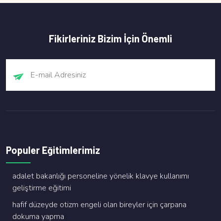
Fikirleriniz Bizim İçin Önemli
Populer Eğitimlerimiz
adalet bakanliği personeli̇ne yöneli̇k klavye kullanimi
geli̇şti̇rme eği̇ti̇mi̇
hafi̇f düzeyde oti̇zm engeli̇ olan bi̇reyler i̇çi̇n çarpana
dokuma yapma