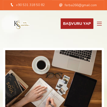
+90 531 318 50 82
ferba266@gmail.com
BAŞVURU YAP