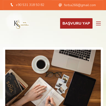
+90 531 318 50 82
ferba266@gmail.com
BAŞVURU YAP