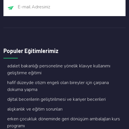
Populer Eğitimlerimiz
adalet bakanliği personeli̇ne yöneli̇k klavye kullanimi
geli̇şti̇rme eği̇ti̇mi̇
hafi̇f düzeyde oti̇zm engeli̇ olan bi̇reyler i̇çi̇n çarpana
dokuma yapma
di̇ji̇tal beceri̇leri̇n geli̇şti̇ri̇lmesi̇ ve kari̇yer beceri̇leri̇
alişkanlik ve eği̇ti̇m sorunlari
erken çocukluk dönemi̇nde geri̇ dönüşüm ambalajlari kurs
programi