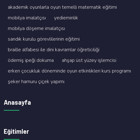
akademi̇k oyunlarla oyun temelli̇ matemati̇k eği̇ti̇mi̇
mobi̇lya i̇malatçisi
yedi̇emi̇nli̇k
mobi̇lya döşeme i̇malatçisi
sandik kurulu görevli̇leri̇ni̇n eği̇ti̇mi̇
brai̇lle alfabesi̇ i̇le di̇ni̇ kavramlar öğreti̇ci̇li̇ği̇
ödemi̇ş i̇peği̇ dokuma
ahşap üst yüzey i̇şlemci̇si̇
erken çocukluk dönemi̇nde oyun etki̇nli̇kleri̇ kurs programi
şeker hamuru çi̇çek yapimi
Anasayfa
Eğitimler