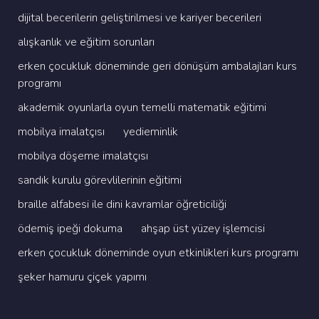
di̇ji̇tal beceri̇leri̇n geli̇şti̇ri̇lmesi̇ ve kari̇yer beceri̇leri̇
alişkanlik ve eği̇ti̇m sorunlari
erken çocukluk dönemi̇nde geri̇ dönüşüm ambalajlari kurs
programi
akademi̇k oyunlarla oyun temelli̇ matemati̇k eği̇ti̇mi̇
mobi̇lya i̇malatçisi
yedi̇emi̇nli̇k
mobi̇lya döşeme i̇malatçisi
sandik kurulu görevli̇leri̇ni̇n eği̇ti̇mi̇
brai̇lle alfabesi̇ i̇le di̇ni̇ kavramlar öğreti̇ci̇li̇ği̇
ödemi̇ş i̇peği̇ dokuma
ahşap üst yüzey i̇şlemci̇si̇
erken çocukluk dönemi̇nde oyun etki̇nli̇kleri̇ kurs programi
şeker hamuru çi̇çek yapimi