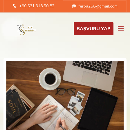
+90 531 318 50 82
ferba266@gmail.com
BAŞVURU YAP