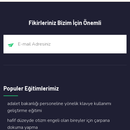
Fikirleriniz Bizim İçin Önemli
Populer Eğitimlerimiz
adalet bakanliği personeli̇ne yöneli̇k klavye kullanimi
geli̇şti̇rme eği̇ti̇mi̇
hafi̇f düzeyde oti̇zm engeli̇ olan bi̇reyler i̇çi̇n çarpana
dokuma yapma