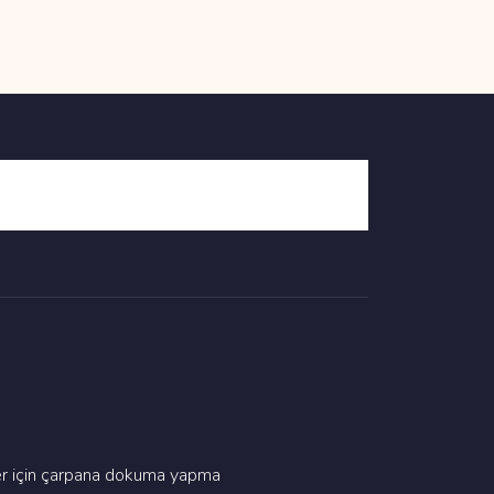
yler i̇çi̇n çarpana dokuma yapma