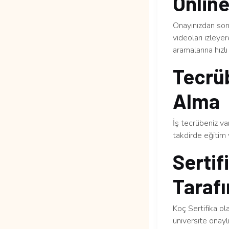
Online
Onayınızdan sonr
videoları izleye
aramalarına hızlı 
Tecrüb
Alma
İş tecrübeniz v
takdirde eğitim 
Sertif
Tarafı
Koç Sertifika ol
üniversite onaylı