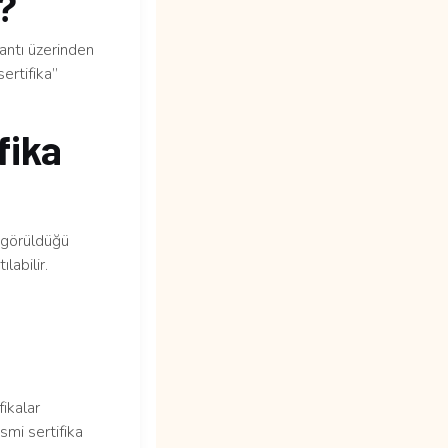
m?
lantı üzerinden
ertifika”
fika
n görüldüğü
labilir.
fikalar
smi sertifika