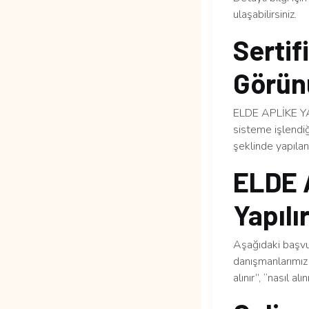
ulaşabilirsiniz.
Sertif
Görün
ELDE APLİKE YAP
sisteme işlendiğ
şeklinde yapılan 
ELDE 
Yapılı
Aşağıdaki başvur
danışmanlarımız 
alınır”, “nasıl al