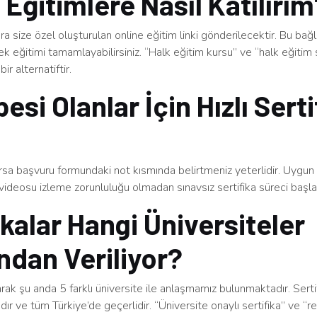
 Eğitimlere Nasıl Katılırı
a size özel oluşturulan online eğitim linki gönderilecektir. Bu bağ
rek eğitimi tamamlayabilirsiniz. “Halk eğitim kursu” ve “halk eğitim s
bir alternatiftir.
esi Olanlar İçin Hızlı Serti
arsa başvuru formundaki not kısmında belirtmeniz yeterlidir. Uygu
videosu izleme zorunluluğu olmadan sınavsız sertifika süreci başlatı
ikalar Hangi Üniversiteler
ndan Veriliyor?
arak şu anda 5 farklı üniversite ile anlaşmamız bulunmaktadır. Serti
dır ve tüm Türkiye’de geçerlidir. “Üniversite onaylı sertifika” ve “re