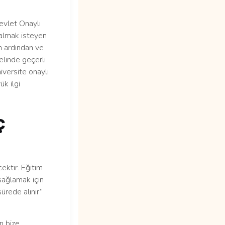
evlet Onaylı
 almak isteyen
in ardından ve
elinde geçerli
niversite onaylı
k ilgi
ç
ektir. Eğitim
sağlamak için
ürede alınır”
n bize