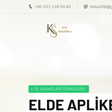
+90 531 318 50 82
ferba266@g
EL SANATLARI TEKNOLOJİSİ
ELDE APLİK