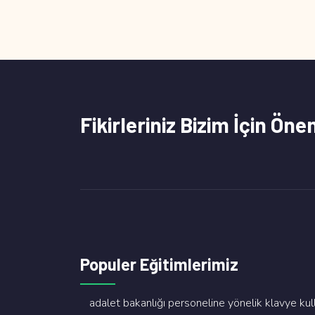
Fikirleriniz Bizim İçin Öne
Populer Eğitimlerimiz
adalet bakanliği personeli̇ne yöneli̇k klavye kullan