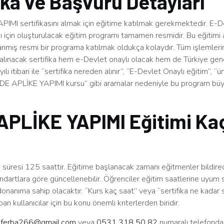
ika ve Başvuru Detayları
IMI sertifikasını almak için eğitime katılmak gerekmektedir. E-D
sı için oluşturulacak eğitim programı tamamen resmidir. Bu eğitimi
ırlanmış resmi bir programa katılmak oldukça kolaydır. Tüm işlemler
alınacak sertifika hem e-Devlet onaylı olacak hem de Türkiye gen
ılı itibari ile “sertifika nereden alınır”, “E-Devlet Onaylı eğitim”, “ü
ELDE APLİKE YAPIMI kursu” gibi aramalar nedeniyle bu program büyü
APLİKE YAPIMI Eğitimi Ka
süresi 125 saattir. Eğitime başlanacak zamanı eğitmenler bildirec
ndartlara göre güncellenebilir. Öğrenciler eğitim saatlerine uyum 
 donanıma sahip olacaktır. “Kurs kaç saat” veya “sertifika ne kadar s
an kullanıcılar için bu konu önemli kriterlerden biridir.
n
ferba266@gmail.com
veya
0531 318 50 82
numaralı telefonda