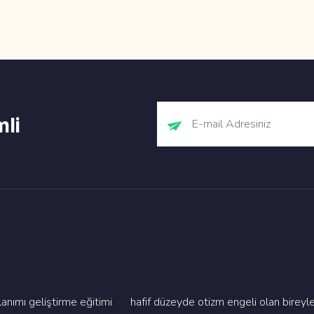
mli
imi geli̇şti̇rme eği̇ti̇mi̇
hafi̇f düzeyde oti̇zm engeli̇ olan bi̇re