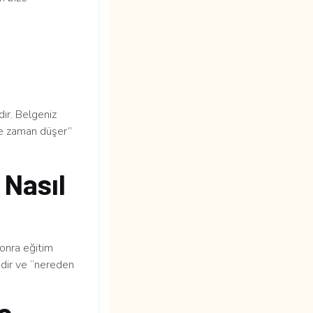
ır. Belgeniz
 ne zaman düşer”
Nasıl
sonra eğitim
edir ve “nereden