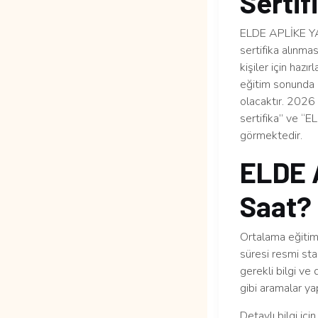
Sertif
ELDE APLİKE YAP
sertifika alınma
kişiler için haz
eğitim sonunda 
olacaktır. 2026 y
sertifika” ve “
görmektedir.
ELDE 
Saat?
Ortalama eğitim 
süresi resmi sta
gerekli bilgi ve
gibi aramalar yap
Detaylı bilgi içi