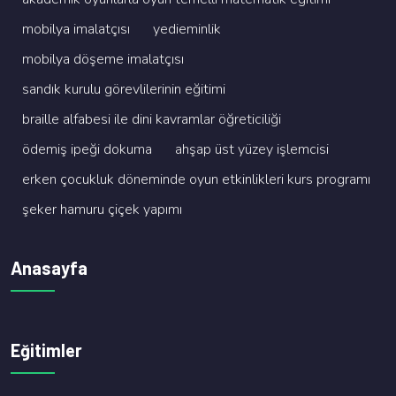
mobi̇lya i̇malatçisi
yedi̇emi̇nli̇k
mobi̇lya döşeme i̇malatçisi
sandik kurulu görevli̇leri̇ni̇n eği̇ti̇mi̇
brai̇lle alfabesi̇ i̇le di̇ni̇ kavramlar öğreti̇ci̇li̇ği̇
ödemi̇ş i̇peği̇ dokuma
ahşap üst yüzey i̇şlemci̇si̇
erken çocukluk dönemi̇nde oyun etki̇nli̇kleri̇ kurs programi
şeker hamuru çi̇çek yapimi
Anasayfa
Eğitimler