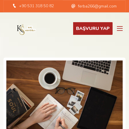
+90 531 318 50 82
ferba266@gmail.com
BAŞVURU YAP