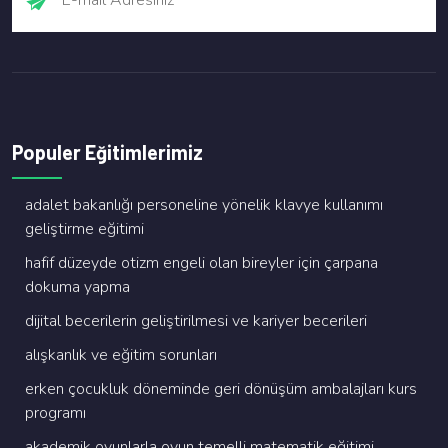
Populer Eğitimlerimiz
adalet bakanliği personeli̇ne yöneli̇k klavye kullanimi
geli̇şti̇rme eği̇ti̇mi̇
hafi̇f düzeyde oti̇zm engeli̇ olan bi̇reyler i̇çi̇n çarpana
dokuma yapma
di̇ji̇tal beceri̇leri̇n geli̇şti̇ri̇lmesi̇ ve kari̇yer beceri̇leri̇
alişkanlik ve eği̇ti̇m sorunlari
erken çocukluk dönemi̇nde geri̇ dönüşüm ambalajlari kurs
programi
akademi̇k oyunlarla oyun temelli̇ matemati̇k eği̇ti̇mi̇