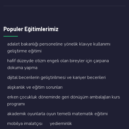
Populer Eğitimlerimiz
adalet bakanliği personeli̇ne yöneli̇k klavye kullanimi
geli̇şti̇rme eği̇ti̇mi̇
hafi̇f düzeyde oti̇zm engeli̇ olan bi̇reyler i̇çi̇n çarpana
dokuma yapma
di̇ji̇tal beceri̇leri̇n geli̇şti̇ri̇lmesi̇ ve kari̇yer beceri̇leri̇
alişkanlik ve eği̇ti̇m sorunlari
erken çocukluk dönemi̇nde geri̇ dönüşüm ambalajlari kurs
programi
akademi̇k oyunlarla oyun temelli̇ matemati̇k eği̇ti̇mi̇
mobi̇lya i̇malatçisi
yedi̇emi̇nli̇k