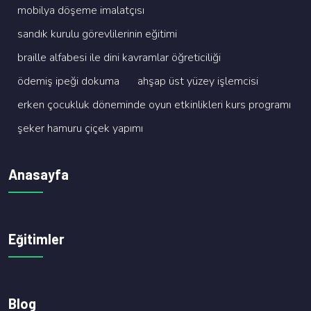
mobi̇lya döşeme i̇malatçisi
sandik kurulu görevli̇leri̇ni̇n eği̇ti̇mi̇
brai̇lle alfabesi̇ i̇le di̇ni̇ kavramlar öğreti̇ci̇li̇ği̇
ödemi̇ş i̇peği̇ dokuma
ahşap üst yüzey i̇şlemci̇si̇
erken çocukluk dönemi̇nde oyun etki̇nli̇kleri̇ kurs programi
şeker hamuru çi̇çek yapimi
Anasayfa
Eğitimler
Blog