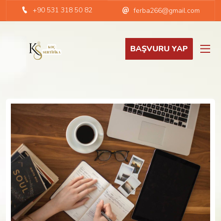
+90 531 318 50 82
ferba266@gmail.com
BAŞVURU YAP