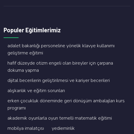
Populer Eğitimlerimiz
adalet bakanliği personeli̇ne yöneli̇k klavye kullanimi
geli̇şti̇rme eği̇ti̇mi̇
hafi̇f düzeyde oti̇zm engeli̇ olan bi̇reyler i̇çi̇n çarpana
dokuma yapma
di̇ji̇tal beceri̇leri̇n geli̇şti̇ri̇lmesi̇ ve kari̇yer beceri̇leri̇
alişkanlik ve eği̇ti̇m sorunlari
erken çocukluk dönemi̇nde geri̇ dönüşüm ambalajlari kurs
programi
akademi̇k oyunlarla oyun temelli̇ matemati̇k eği̇ti̇mi̇
mobi̇lya i̇malatçisi
yedi̇emi̇nli̇k