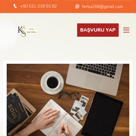
+90 531 318 50 82
ferba266@gmail.com
BAŞVURU YAP