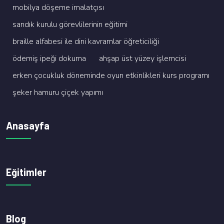
mobi̇lya döşeme i̇malatçisi
sandik kurulu görevli̇leri̇ni̇n eği̇ti̇mi̇
brai̇lle alfabesi̇ i̇le di̇ni̇ kavramlar öğreti̇ci̇li̇ği̇
ödemi̇ş i̇peği̇ dokuma
ahşap üst yüzey i̇şlemci̇si̇
erken çocukluk dönemi̇nde oyun etki̇nli̇kleri̇ kurs programi
şeker hamuru çi̇çek yapimi
Anasayfa
Eğitimler
Blog