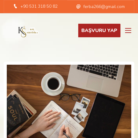
+90 531 318 50 82
ferba266@gmail.com
BAŞVURU YAP