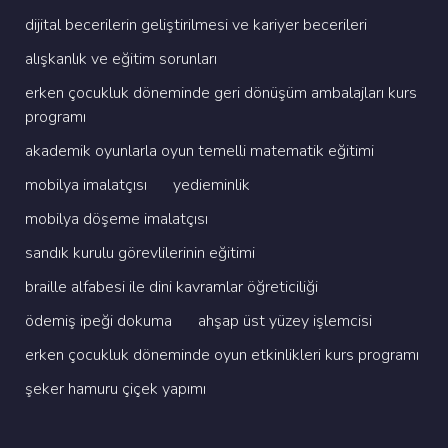
di̇ji̇tal beceri̇leri̇n geli̇şti̇ri̇lmesi̇ ve kari̇yer beceri̇leri̇
alişkanlik ve eği̇ti̇m sorunlari
erken çocukluk dönemi̇nde geri̇ dönüşüm ambalajlari kurs
programi
akademi̇k oyunlarla oyun temelli̇ matemati̇k eği̇ti̇mi̇
mobi̇lya i̇malatçisi
yedi̇emi̇nli̇k
mobi̇lya döşeme i̇malatçisi
sandik kurulu görevli̇leri̇ni̇n eği̇ti̇mi̇
brai̇lle alfabesi̇ i̇le di̇ni̇ kavramlar öğreti̇ci̇li̇ği̇
ödemi̇ş i̇peği̇ dokuma
ahşap üst yüzey i̇şlemci̇si̇
erken çocukluk dönemi̇nde oyun etki̇nli̇kleri̇ kurs programi
şeker hamuru çi̇çek yapimi