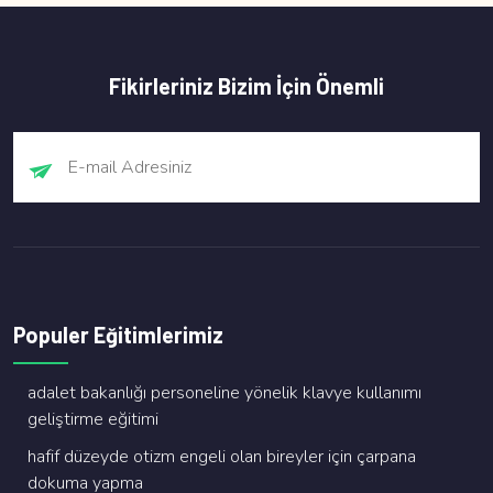
Fikirleriniz Bizim İçin Önemli
Populer Eğitimlerimiz
adalet bakanliği personeli̇ne yöneli̇k klavye kullanimi
geli̇şti̇rme eği̇ti̇mi̇
hafi̇f düzeyde oti̇zm engeli̇ olan bi̇reyler i̇çi̇n çarpana
dokuma yapma