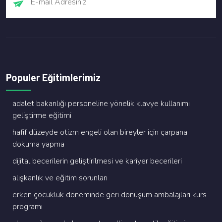
Populer Eğitimlerimiz
adalet bakanliği personeli̇ne yöneli̇k klavye kullanimi
geli̇şti̇rme eği̇ti̇mi̇
hafi̇f düzeyde oti̇zm engeli̇ olan bi̇reyler i̇çi̇n çarpana
dokuma yapma
di̇ji̇tal beceri̇leri̇n geli̇şti̇ri̇lmesi̇ ve kari̇yer beceri̇leri̇
alişkanlik ve eği̇ti̇m sorunlari
erken çocukluk dönemi̇nde geri̇ dönüşüm ambalajlari kurs
programi