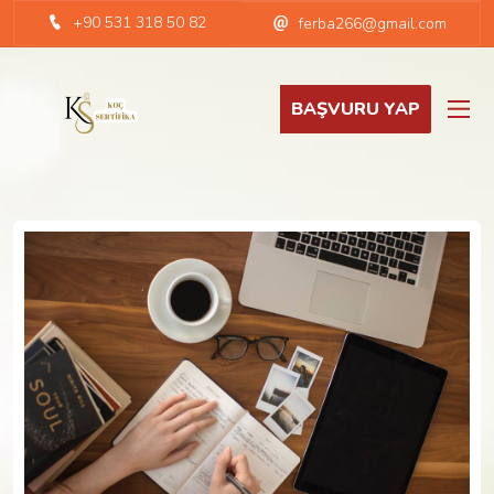
+90 531 318 50 82
ferba266@gmail.com
BAŞVURU YAP