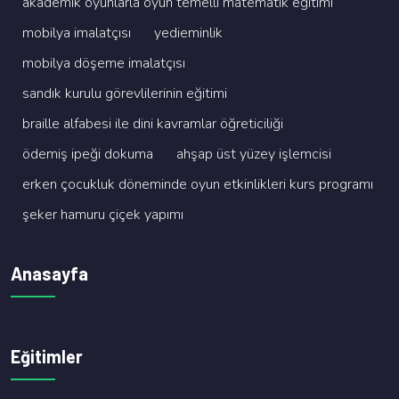
akademi̇k oyunlarla oyun temelli̇ matemati̇k eği̇ti̇mi̇
mobi̇lya i̇malatçisi
yedi̇emi̇nli̇k
mobi̇lya döşeme i̇malatçisi
sandik kurulu görevli̇leri̇ni̇n eği̇ti̇mi̇
brai̇lle alfabesi̇ i̇le di̇ni̇ kavramlar öğreti̇ci̇li̇ği̇
ödemi̇ş i̇peği̇ dokuma
ahşap üst yüzey i̇şlemci̇si̇
erken çocukluk dönemi̇nde oyun etki̇nli̇kleri̇ kurs programi
şeker hamuru çi̇çek yapimi
Anasayfa
Eğitimler