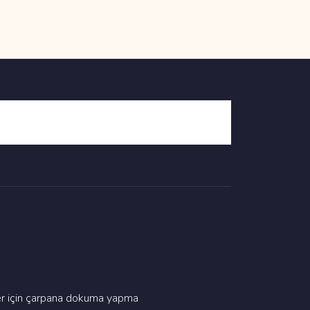
yler i̇çi̇n çarpana dokuma yapma