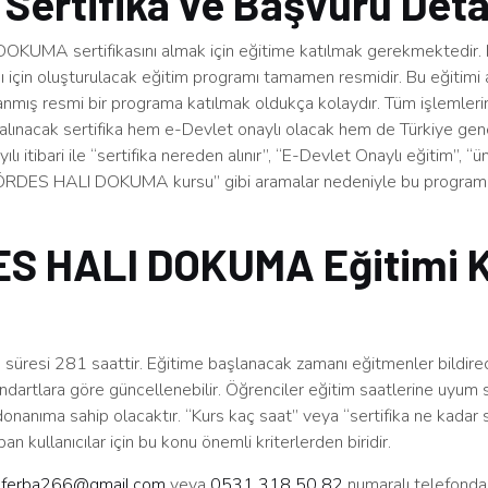
 Sertifika ve Başvuru Deta
UMA sertifikasını almak için eğitime katılmak gerekmektedir. 
sı için oluşturulacak eğitim programı tamamen resmidir. Bu eğitimi
ırlanmış resmi bir programa katılmak oldukça kolaydır. Tüm işlemler
alınacak sertifika hem e-Devlet onaylı olacak hem de Türkiye gen
ılı itibari ile “sertifika nereden alınır”, “E-Devlet Onaylı eğitim”, “ü
GÖRDES HALI DOKUMA kursu” gibi aramalar nedeniyle bu program 
S HALI DOKUMA Eğitimi 
süresi 281 saattir. Eğitime başlanacak zamanı eğitmenler bildirec
ndartlara göre güncellenebilir. Öğrenciler eğitim saatlerine uyum 
 donanıma sahip olacaktır. “Kurs kaç saat” veya “sertifika ne kadar s
an kullanıcılar için bu konu önemli kriterlerden biridir.
n
ferba266@gmail.com
veya
0531 318 50 82
numaralı telefonda