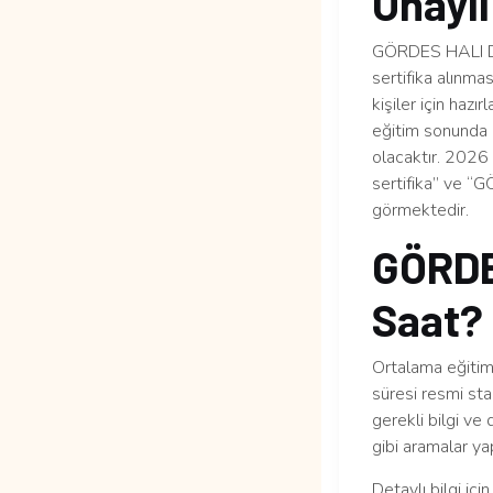
Onaylı
GÖRDES HALI DOK
sertifika alınma
kişiler için haz
eğitim sonunda 
olacaktır. 2026 y
sertifika” ve “
görmektedir.
GÖRDE
Saat?
Ortalama eğitim 
süresi resmi sta
gerekli bilgi ve
gibi aramalar yap
Detaylı bilgi içi