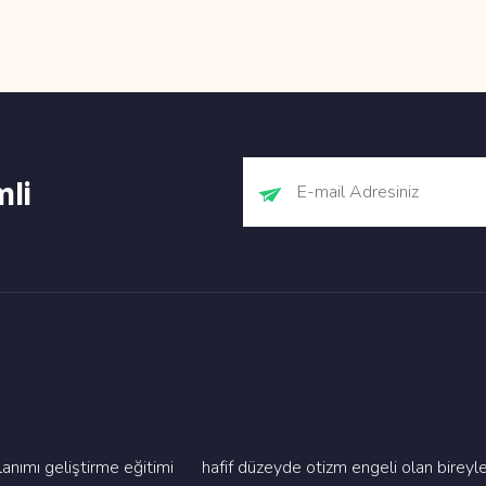
mli
imi geli̇şti̇rme eği̇ti̇mi̇
hafi̇f düzeyde oti̇zm engeli̇ olan bi̇re