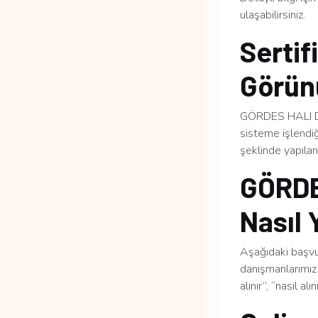
ulaşabilirsiniz.
Sertif
Görün
GÖRDES HALI DO
sisteme işlendiğ
şeklinde yapılan 
GÖRDE
Nasıl 
Aşağıdaki başvur
danışmanlarımız 
alınır”, “nasıl al