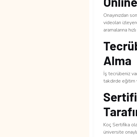
Online
Onayınızdan sonr
videoları izleye
aramalarına hızlı 
Tecrüb
Alma
İş tecrübeniz v
takdirde eğitim 
Sertif
Tarafı
Koç Sertifika ol
üniversite onaylı