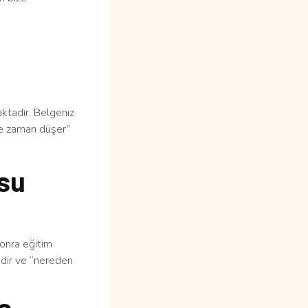
tadır. Belgeniz
 ne zaman düşer”
su
sonra eğitim
edir ve “nereden