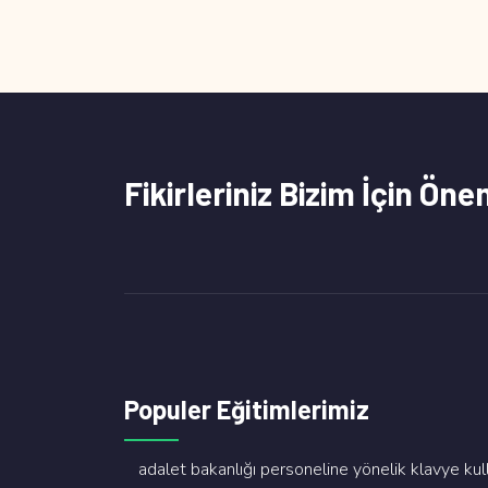
Fikirleriniz Bizim İçin Öne
Populer Eğitimlerimiz
adalet bakanliği personeli̇ne yöneli̇k klavye kullan