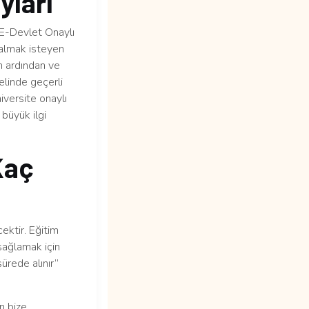
yları
E-Devlet Onaylı
 almak isteyen
in ardından ve
elinde geçerli
niversite onaylı
büyük ilgi
Kaç
ektir. Eğitim
sağlamak için
ürede alınır”
n bize