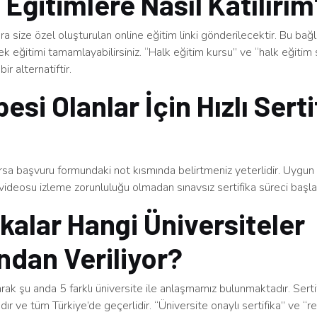
 Eğitimlere Nasıl Katılırı
a size özel oluşturulan online eğitim linki gönderilecektir. Bu bağ
rek eğitimi tamamlayabilirsiniz. “Halk eğitim kursu” ve “halk eğitim s
bir alternatiftir.
esi Olanlar İçin Hızlı Serti
arsa başvuru formundaki not kısmında belirtmeniz yeterlidir. Uygu
videosu izleme zorunluluğu olmadan sınavsız sertifika süreci başlatı
ikalar Hangi Üniversiteler
ndan Veriliyor?
arak şu anda 5 farklı üniversite ile anlaşmamız bulunmaktadır. Serti
dır ve tüm Türkiye’de geçerlidir. “Üniversite onaylı sertifika” ve “re