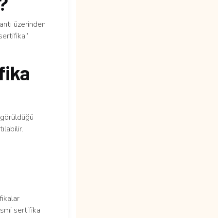
m?
lantı üzerinden
ertifika”
fika
n görüldüğü
labilir.
fikalar
smi sertifika