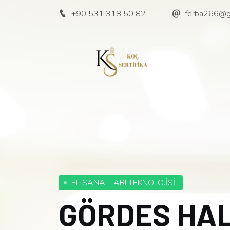
+90 531 318 50 82
ferba266@g
EL SANATLARI TEKNOLOJİSİ
GÖRDES HAL