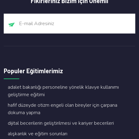
Fikirleriniz Bizim İçin Önemli
Populer Eğitimlerimiz
adalet bakanliği personeli̇ne yöneli̇k klavye kullanimi
geli̇şti̇rme eği̇ti̇mi̇
hafi̇f düzeyde oti̇zm engeli̇ olan bi̇reyler i̇çi̇n çarpana
dokuma yapma
di̇ji̇tal beceri̇leri̇n geli̇şti̇ri̇lmesi̇ ve kari̇yer beceri̇leri̇
alişkanlik ve eği̇ti̇m sorunlari