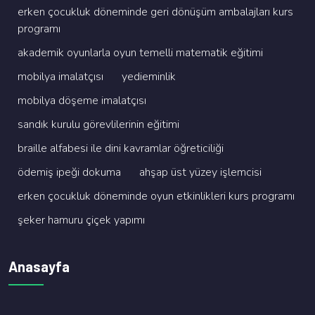
erken çocukluk dönemi̇nde geri̇ dönüşüm ambalajlari kurs
programi
akademi̇k oyunlarla oyun temelli̇ matemati̇k eği̇ti̇mi̇
mobi̇lya i̇malatçisi
yedi̇emi̇nli̇k
mobi̇lya döşeme i̇malatçisi
sandik kurulu görevli̇leri̇ni̇n eği̇ti̇mi̇
brai̇lle alfabesi̇ i̇le di̇ni̇ kavramlar öğreti̇ci̇li̇ği̇
ödemi̇ş i̇peği̇ dokuma
ahşap üst yüzey i̇şlemci̇si̇
erken çocukluk dönemi̇nde oyun etki̇nli̇kleri̇ kurs programi
şeker hamuru çi̇çek yapimi
Anasayfa