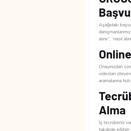
Başvur
Aşağıdaki başvur
danışmanlarımız 
alınır”, “nasıl al
Online
Onayınızdan sonr
videoları izleye
aramalarına hızlı 
Tecrüb
Alma
İş tecrübeniz v
takdirde eğitim 