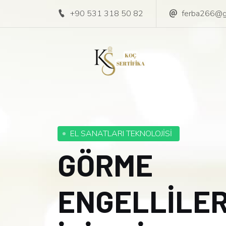
+90 531 318 50 82
ferba266@g
EL SANATLARI TEKNOLOJİSİ
GÖRME
ENGELLİLE