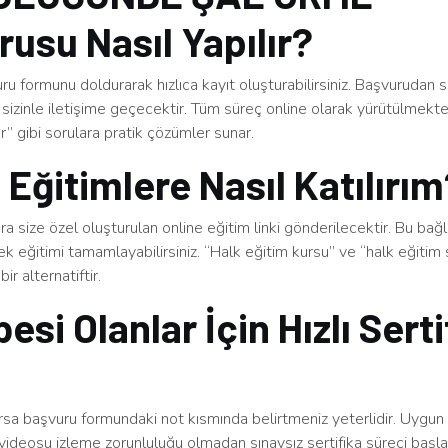
usu Nasıl Yapılır?
u formunu doldurarak hızlıca kayıt oluşturabilirsiniz. Başvurudan 
sizinle iletişime geçecektir. Tüm süreç online olarak yürütülmekt
ınır” gibi sorulara pratik çözümler sunar.
 Eğitimlere Nasıl Katılırı
a size özel oluşturulan online eğitim linki gönderilecektir. Bu bağ
rek eğitimi tamamlayabilirsiniz. “Halk eğitim kursu” ve “halk eğitim s
bir alternatiftir.
esi Olanlar İçin Hızlı Serti
arsa başvuru formundaki not kısmında belirtmeniz yeterlidir. Uygu
videosu izleme zorunluluğu olmadan sınavsız sertifika süreci başlatı