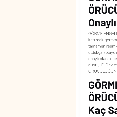
ÖRÜCÜ
Onaylı
GÖRME ENGELLİ
katılmak gerekme
tamamen resmidir
oldukça kolaydı
onaylı olacak he
alınır”, “E-Devl
ÖRÜCÜLÜĞÜNDE Ş
GÖRME
ÖRÜCÜ
Kaç S