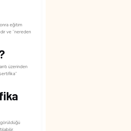
sonra eğitim
edir ve “nereden
m?
lantı üzerinden
ertifika”
fika
n görüldüğü
labilir.