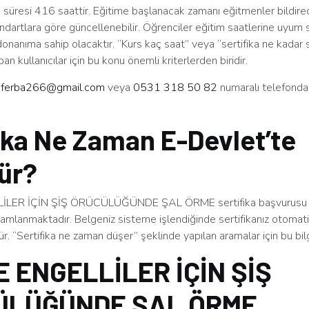
süresi 416 saattir. Eğitime başlanacak zamanı eğitmenler bildirec
ndartlara göre güncellenebilir. Öğrenciler eğitim saatlerine uyum 
 donanıma sahip olacaktır. “Kurs kaç saat” veya “sertifika ne kadar s
an kullanıcılar için bu konu önemli kriterlerden biridir.
n
ferba266@gmail.com
veya
0531 318 50 82
numaralı telefonda
ika Ne Zaman E-Devlet’te
ür?
LER İÇİN ŞİŞ ÖRÜCÜLÜĞÜNDE ŞAL ÖRME sertifika başvurusu 
amlanmaktadır. Belgeniz sisteme işlendiğinde sertifikanız otomati
r. “Sertifika ne zaman düşer” şeklinde yapılan aramalar için bu bilg
 ENGELLİLER İÇİN ŞİŞ
ÜLÜĞÜNDE ŞAL ÖRME