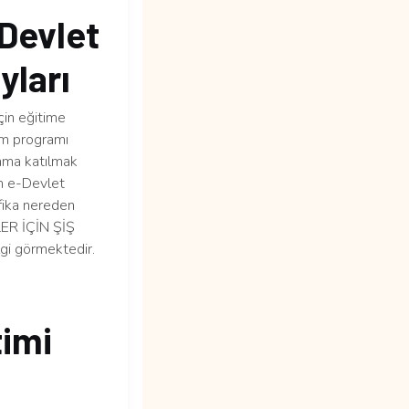
Devlet
yları
in eğitime
tim programı
rama katılmak
em e-Devlet
ifika nereden
İLER İÇİN ŞİŞ
i görmektedir.
imi