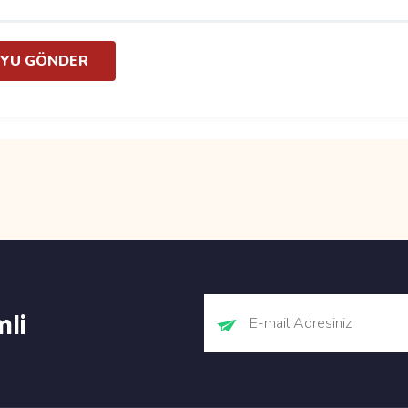
YU GÖNDER
mli