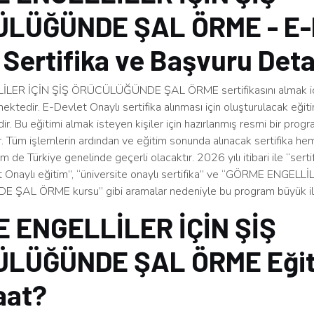
LÜĞÜNDE ŞAL ÖRME - E-
 Sertifika ve Başvuru Deta
LER İÇİN ŞİŞ ÖRÜCÜLÜĞÜNDE ŞAL ÖRME sertifikasını almak iç
ktedir. E-Devlet Onaylı sertifika alınması için oluşturulacak eği
. Bu eğitimi almak isteyen kişiler için hazırlanmış resmi bir prog
r. Tüm işlemlerin ardından ve eğitim sonunda alınacak sertifika h
m de Türkiye genelinde geçerli olacaktır. 2026 yılı itibari ile “sert
et Onaylı eğitim”, “üniversite onaylı sertifika” ve “GÖRME ENGELL
AL ÖRME kursu” gibi aramalar nedeniyle bu program büyük ilg
 ENGELLİLER İÇİN ŞİŞ
LÜĞÜNDE ŞAL ÖRME Eğit
aat?