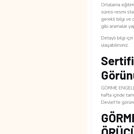
Ortalama eğitim 
süresi resmi sta
gerekli bilgi ve
gibi aramalar yap
Detaylı bilgi içi
ulaşabilirsiniz.
Sertif
Görün
GÖRME ENGELLİ
hafta içinde tam
Devlet’te görünü
GÖRME
ÖRÜC