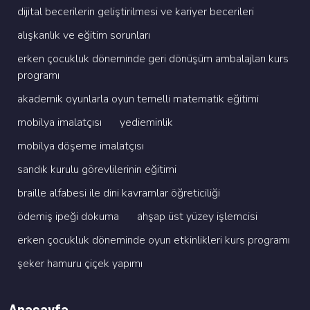
di̇ji̇tal beceri̇leri̇n geli̇şti̇ri̇lmesi̇ ve kari̇yer beceri̇leri̇
alişkanlik ve eği̇ti̇m sorunlari
erken çocukluk dönemi̇nde geri̇ dönüşüm ambalajlari kurs
programi
akademi̇k oyunlarla oyun temelli̇ matemati̇k eği̇ti̇mi̇
mobi̇lya i̇malatçisi
yedi̇emi̇nli̇k
mobi̇lya döşeme i̇malatçisi
sandik kurulu görevli̇leri̇ni̇n eği̇ti̇mi̇
brai̇lle alfabesi̇ i̇le di̇ni̇ kavramlar öğreti̇ci̇li̇ği̇
ödemi̇ş i̇peği̇ dokuma
ahşap üst yüzey i̇şlemci̇si̇
erken çocukluk dönemi̇nde oyun etki̇nli̇kleri̇ kurs programi
şeker hamuru çi̇çek yapimi
Anasayfa