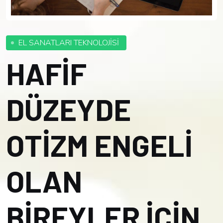
EL SANATLARI TEKNOLOJİSİ
HAFİF
DÜZEYDE
OTİZM ENGELİ
OLAN
BİREYLER İÇİN