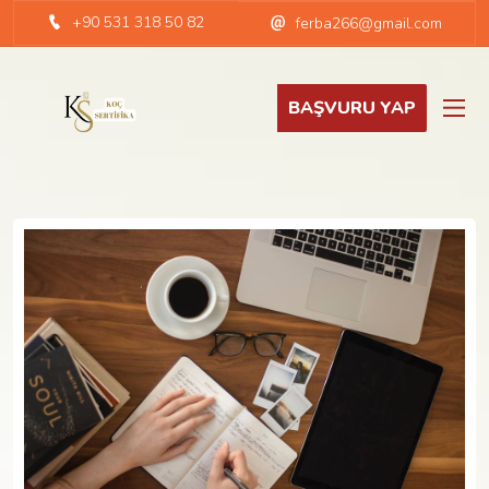
+90 531 318 50 82
ferba266@gmail.com
BAŞVURU YAP