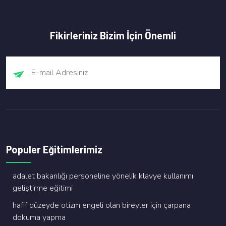
Fikirleriniz Bizim İçin Önemli
Populer Eğitimlerimiz
adalet bakanliği personeli̇ne yöneli̇k klavye kullanimi
geli̇şti̇rme eği̇ti̇mi̇
hafi̇f düzeyde oti̇zm engeli̇ olan bi̇reyler i̇çi̇n çarpana
dokuma yapma