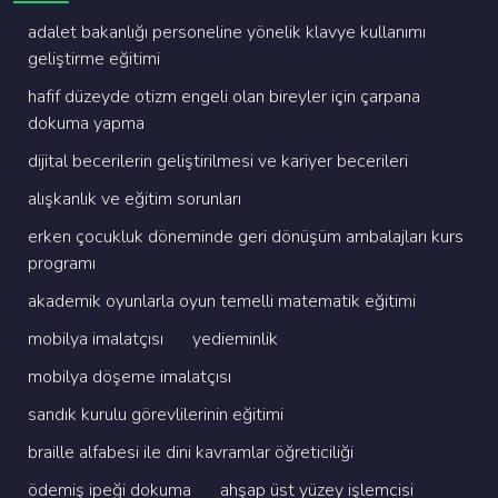
adalet bakanliği personeli̇ne yöneli̇k klavye kullanimi
geli̇şti̇rme eği̇ti̇mi̇
hafi̇f düzeyde oti̇zm engeli̇ olan bi̇reyler i̇çi̇n çarpana
dokuma yapma
di̇ji̇tal beceri̇leri̇n geli̇şti̇ri̇lmesi̇ ve kari̇yer beceri̇leri̇
alişkanlik ve eği̇ti̇m sorunlari
erken çocukluk dönemi̇nde geri̇ dönüşüm ambalajlari kurs
programi
akademi̇k oyunlarla oyun temelli̇ matemati̇k eği̇ti̇mi̇
mobi̇lya i̇malatçisi
yedi̇emi̇nli̇k
mobi̇lya döşeme i̇malatçisi
sandik kurulu görevli̇leri̇ni̇n eği̇ti̇mi̇
brai̇lle alfabesi̇ i̇le di̇ni̇ kavramlar öğreti̇ci̇li̇ği̇
ödemi̇ş i̇peği̇ dokuma
ahşap üst yüzey i̇şlemci̇si̇