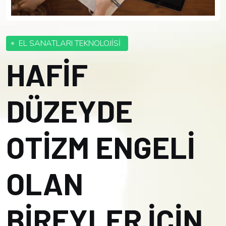
EL SANATLARI TEKNOLOJİSİ
HAFİF
DÜZEYDE
OTİZM ENGELİ
OLAN
BİREYLER İÇİN