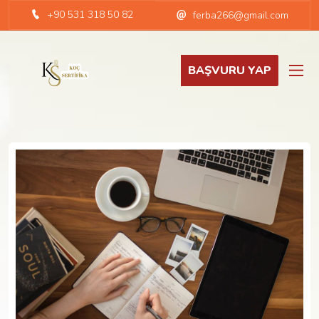
+90 531 318 50 82
ferba266@gmail.com
BAŞVURU YAP