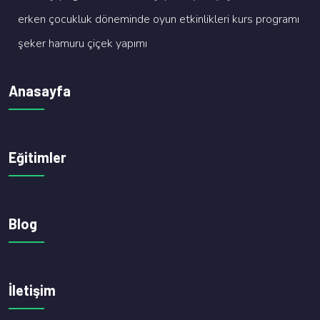
erken çocukluk dönemi̇nde oyun etki̇nli̇kleri̇ kurs programi
şeker hamuru çi̇çek yapimi
Anasayfa
Eğitimler
Blog
İletişim