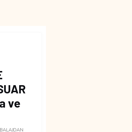
E
SUAR
ka ve
AMBALAJDAN