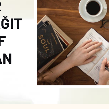
R
ÂĞIT
F
AN