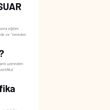
SUAR
sonra eğitim
edir ve “nereden
m?
lantı üzerinden
ertifika”
fika