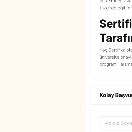
İş tecrübeniz v
takdirde eğitim 
Sertif
Tarafı
Koç Sertifika ol
üniversite onaylı
programı” arama
Kolay Başvu