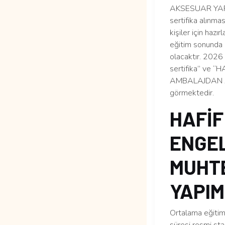
AKSESUAR YAPIMI
sertifika alınma
kişiler için haz
eğitim sonunda 
olacaktır. 2026 y
sertifika” ve 
AMBALAJDAN AKS
görmektedir.
HAFİF
ENGEL
MUHT
YAPIMI
Ortalama eğitim 