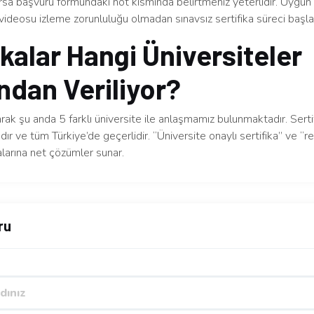
arsa başvuru formundaki not kısmında belirtmeniz yeterlidir. Uygu
videosu izleme zorunluluğu olmadan sınavsız sertifika süreci başlatı
ikalar Hangi Üniversiteler
ndan Veriliyor?
arak şu anda 5 farklı üniversite ile anlaşmamız bulunmaktadır. Serti
dır ve tüm Türkiye’de geçerlidir. “Üniversite onaylı sertifika” ve “re
larına net çözümler sunar.
ru