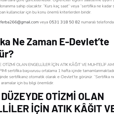
ndartlara göre güncellenebilir. Öğrenciler eğitim saatlerine uyum 
 donanıma sahip olacaktır. “Kurs kaç saat” veya “sertifika ne kadar s
an kullanıcılar için bu konu önemli kriterlerden biridir.
n
ferba266@gmail.com
veya
0531 318 50 82
numaralı telefonda
ika Ne Zaman E-Devlet’te
ür?
E OTİZMİ OLAN ENGELLİLER İÇİN ATIK KÂĞIT VE MUHTELİF 
 sertifika başvurusu ortalama 1 hafta içinde tamamlanmaktadır
inde sertifikanız otomatik olarak e-Devlet’te görünür. “Sertifika
aramalar için bu bilgi önemlidir.
 DÜZEYDE OTİZMİ OLAN
LİLER İÇİN ATIK KÂĞIT V