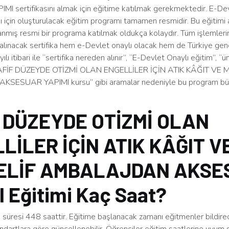
 sertifikasını almak için eğitime katılmak gerekmektedir. E-Dev
sı için oluşturulacak eğitim programı tamamen resmidir. Bu eğitimi
ırlanmış resmi bir programa katılmak oldukça kolaydır. Tüm işlemler
alınacak sertifika hem e-Devlet onaylı olacak hem de Türkiye gen
ılı itibari ile “sertifika nereden alınır”, “E-Devlet Onaylı eğitim”, “ü
“HAFİF DÜZEYDE OTİZMİ OLAN ENGELLİLER İÇİN ATIK KÂĞIT VE 
ESUAR YAPIMI kursu” gibi aramalar nedeniyle bu program büy
 DÜZEYDE OTİZMİ OLAN
LİLER İÇİN ATIK KÂĞIT V
ELİF AMBALAJDAN AKSE
 Eğitimi Kaç Saat?
süresi 448 saattir. Eğitime başlanacak zamanı eğitmenler bildirec