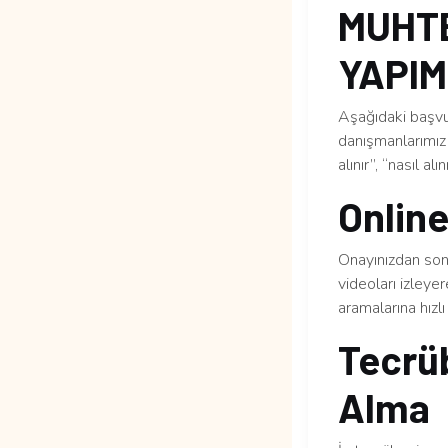
MUHT
YAPIMI
Aşağıdaki başvur
danışmanlarımız 
alınır”, “nasıl al
Online
Onayınızdan sonr
videoları izleye
aramalarına hızlı 
Tecrüb
Alma