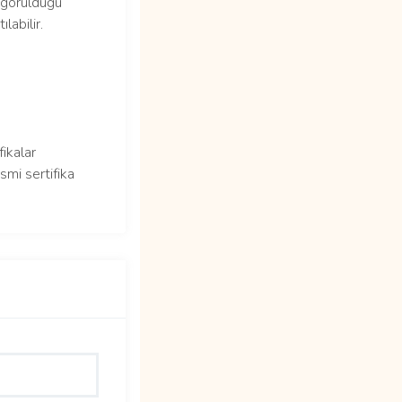
n görüldüğü
labilir.
fikalar
smi sertifika