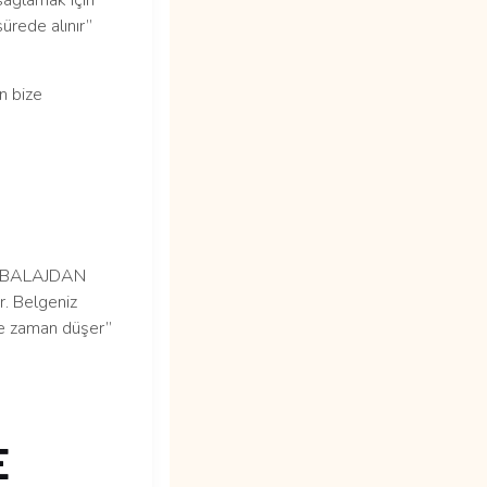
sağlamak için
ürede alınır”
n bize
AMBALAJDAN
. Belgeniz
 ne zaman düşer”
E