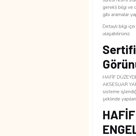
süresi resmi sta
gerekli bilgi ve
gibi aramalar yap
Detaylı bilgi içi
ulaşabilirsiniz.
Sertif
Görün
HAFİF DÜZEYD
AKSESUAR YAPIMI
sisteme işlendiğ
şeklinde yapılan 
HAFİF
ENGEL