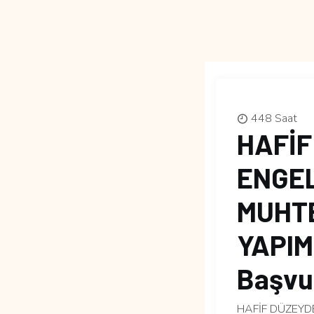
448 Saat
HAFİF
ENGEL
MUHT
YAPIMI
Başvur
HAFİF DÜZEYD