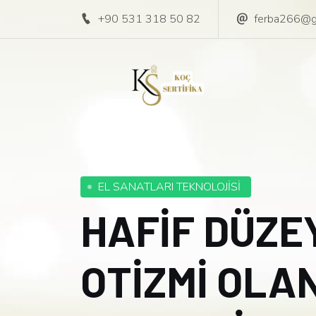
+90 531 318 50 82
ferba266@g
EL SANATLARI TEKNOLOJİSİ
HAFİF DÜZE
OTİZMİ OLA