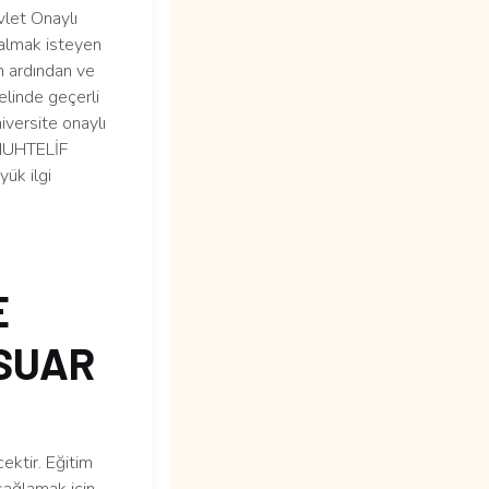
let Onaylı
 almak isteyen
in ardından ve
elinde geçerli
niversite onaylı
MUHTELİF
ük ilgi
E
SUAR
ektir. Eğitim