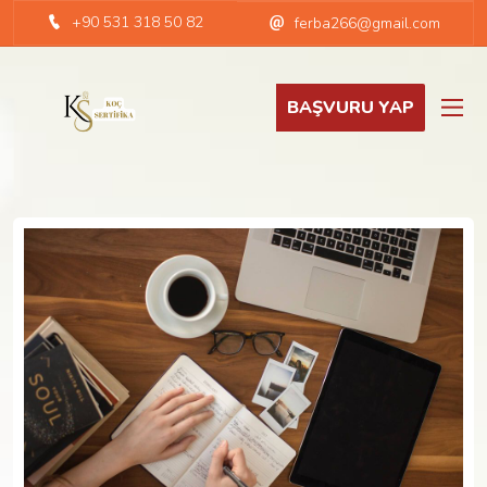
+90 531 318 50 82
ferba266@gmail.com
BAŞVURU YAP