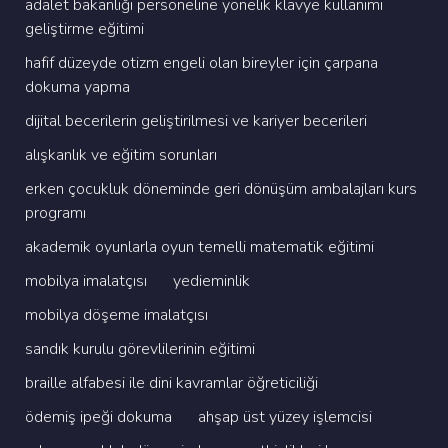
adalet bakanliği personeli̇ne yöneli̇k klavye kullanimi
geli̇şti̇rme eği̇ti̇mi̇
hafi̇f düzeyde oti̇zm engeli̇ olan bi̇reyler i̇çi̇n çarpana
dokuma yapma
di̇ji̇tal beceri̇leri̇n geli̇şti̇ri̇lmesi̇ ve kari̇yer beceri̇leri̇
alişkanlik ve eği̇ti̇m sorunlari
erken çocukluk dönemi̇nde geri̇ dönüşüm ambalajlari kurs
programi
akademi̇k oyunlarla oyun temelli̇ matemati̇k eği̇ti̇mi̇
mobi̇lya i̇malatçisi
yedi̇emi̇nli̇k
mobi̇lya döşeme i̇malatçisi
sandik kurulu görevli̇leri̇ni̇n eği̇ti̇mi̇
brai̇lle alfabesi̇ i̇le di̇ni̇ kavramlar öğreti̇ci̇li̇ği̇
ödemi̇ş i̇peği̇ dokuma
ahşap üst yüzey i̇şlemci̇si̇