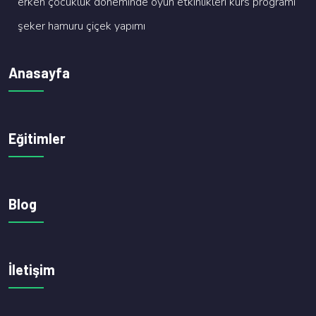
erken çocukluk dönemi̇nde oyun etki̇nli̇kleri̇ kurs programi
şeker hamuru çi̇çek yapimi
Anasayfa
Eğitimler
Blog
İletişim