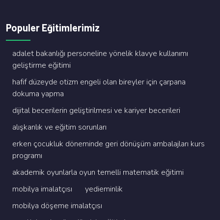
Populer Eğitimlerimiz
adalet bakanliği personeli̇ne yöneli̇k klavye kullanimi
geli̇şti̇rme eği̇ti̇mi̇
hafi̇f düzeyde oti̇zm engeli̇ olan bi̇reyler i̇çi̇n çarpana
dokuma yapma
di̇ji̇tal beceri̇leri̇n geli̇şti̇ri̇lmesi̇ ve kari̇yer beceri̇leri̇
alişkanlik ve eği̇ti̇m sorunlari
erken çocukluk dönemi̇nde geri̇ dönüşüm ambalajlari kurs
programi
akademi̇k oyunlarla oyun temelli̇ matemati̇k eği̇ti̇mi̇
mobi̇lya i̇malatçisi
yedi̇emi̇nli̇k
mobi̇lya döşeme i̇malatçisi