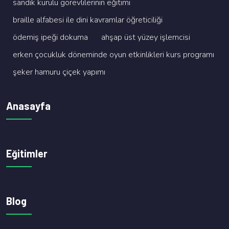
sandik kurulu görevli̇leri̇ni̇n eği̇ti̇mi̇
brai̇lle alfabesi̇ i̇le di̇ni̇ kavramlar öğreti̇ci̇li̇ği̇
ödemi̇ş i̇peği̇ dokuma
ahşap üst yüzey i̇şlemci̇si̇
erken çocukluk dönemi̇nde oyun etki̇nli̇kleri̇ kurs programi
şeker hamuru çi̇çek yapimi
Anasayfa
Eğitimler
Blog