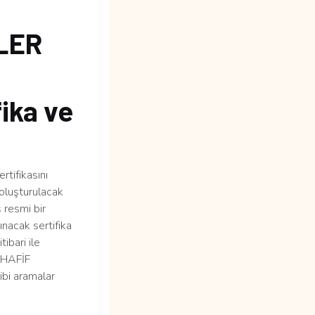
LER
ika ve
ifikasını
 oluşturulacak
 resmi bir
nacak sertifika
ibari ile
 “HAFİF
i aramalar