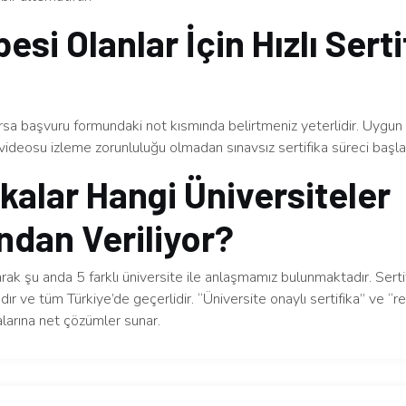
esi Olanlar İçin Hızlı Serti
arsa başvuru formundaki not kısmında belirtmeniz yeterlidir. Uygu
videosu izleme zorunluluğu olmadan sınavsız sertifika süreci başlatı
ikalar Hangi Üniversiteler
ndan Veriliyor?
arak şu anda 5 farklı üniversite ile anlaşmamız bulunmaktadır. Serti
dır ve tüm Türkiye’de geçerlidir. “Üniversite onaylı sertifika” ve “re
larına net çözümler sunar.