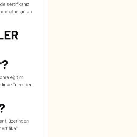
e sertifikanız
aramalar için bu
LER
r?
sonra eğitim
edir ve “nereden
m?
lantı üzerinden
ertifika”