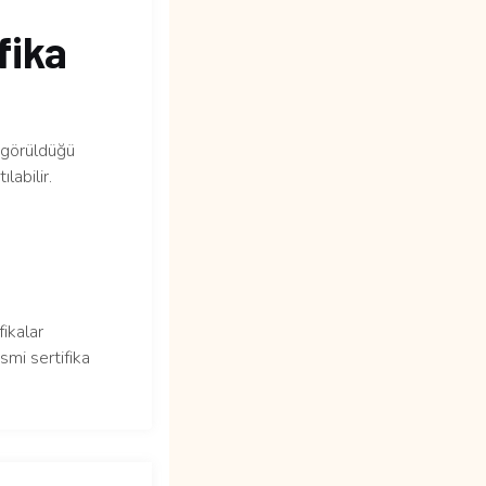
fika
n görüldüğü
labilir.
fikalar
smi sertifika