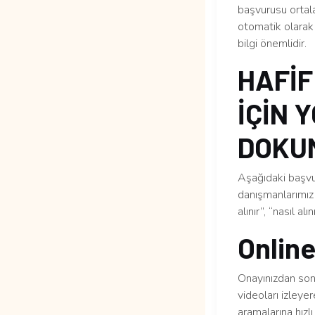
başvurusu ortal
otomatik olarak 
bilgi önemlidir.
HAFİF
İÇİN 
DOKUM
Aşağıdaki başvur
danışmanlarımız 
alınır”, “nasıl al
Online
Onayınızdan sonr
videoları izleye
aramalarına hızlı 