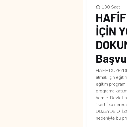
130 Saat
HAFİF
İÇİN 
DOKUMA
Başvur
HAFİF DÜZEYDE
almak için eğiti
eğitim programı 
programa katılma
hem e-Devlet ona
“sertifika nerede
DÜZEYDE OTİZM
nedeniyle bu pr