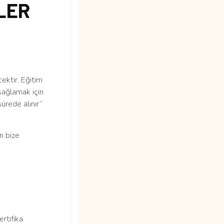
LER
ektir. Eğitim
sağlamak için
ürede alınır”
n bize
tifika