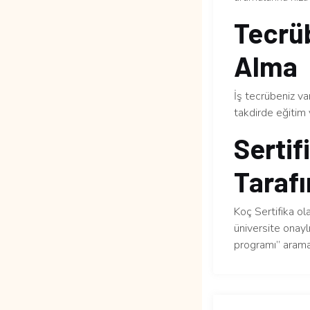
Tecrüb
Alma
İş tecrübeniz v
takdirde eğitim 
Sertif
Tarafı
Koç Sertifika ol
üniversite onaylı
programı” arama