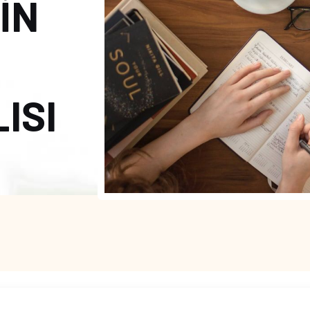
İN
ISI