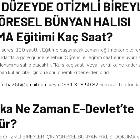
 DÜZEYDE OTİZMLİ BİREY
YÖRESEL BÜNYAN HALISI
A Eğitimi Kaç Saat?
süresi 130 saattir. Eğitime başlanacak zamanı eğitmenler bildirec
ndartlara göre güncellenebilir. Öğrenciler eğitim saatlerine uyum 
 donanıma sahip olacaktır. “Kurs kaç saat” veya “sertifika ne kadar s
an kullanıcılar için bu konu önemli kriterlerden biridir.
n
ferba266@gmail.com
veya
0531 318 50 82
numaralı telefonda
ika Ne Zaman E-Devlet’te
ür?
 OTİZMLİ BİREYLER İÇİN YÖRESEL BÜNYAN HALISI DOKUMA ser