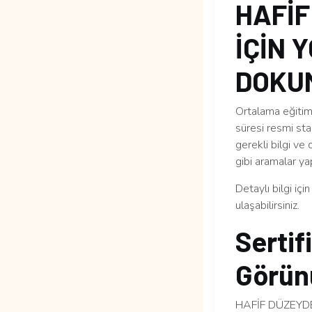
HAFİF
İÇİN 
DOKUM
Ortalama eğitim 
süresi resmi sta
gerekli bilgi ve
gibi aramalar yap
Detaylı bilgi içi
ulaşabilirsiniz.
Sertif
Görün
HAFİF DÜZEYDE