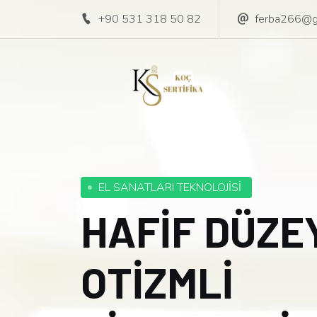
+90 531 318 50 82
ferba266@g
EL SANATLARI TEKNOLOJİSİ
HAFİF DÜZE
OTİZMLİ