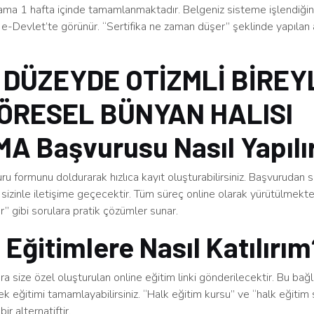
ama 1 hafta içinde tamamlanmaktadır. Belgeniz sisteme işlendiğind
e-Devlet’te görünür. “Sertifika ne zaman düşer” şeklinde yapılan 
 DÜZEYDE OTİZMLİ BİREY
YÖRESEL BÜNYAN HALISI
A Başvurusu Nasıl Yapılı
u formunu doldurarak hızlıca kayıt oluşturabilirsiniz. Başvurudan 
sizinle iletişime geçecektir. Tüm süreç online olarak yürütülmekt
ınır” gibi sorulara pratik çözümler sunar.
 Eğitimlere Nasıl Katılırı
a size özel oluşturulan online eğitim linki gönderilecektir. Bu bağ
rek eğitimi tamamlayabilirsiniz. “Halk eğitim kursu” ve “halk eğitim s
bir alternatiftir.