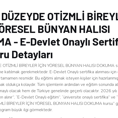
 DÜZEYDE OTİZMLİ BİREY
YÖRESEL BÜNYAN HALISI
 - E-Devlet Onaylı Sertif
u Detayları
 OTİZMLİ BİREYLER İÇİN YÖRESEL BÜNYAN HALISI DOKUMA sert
me katılmak gerekmektedir. E-Devlet Onaylı sertifika alınması için
tamamen resmidir. Bu eğitimi almak isteyen kişiler için hazırlanmış
k oldukça kolaydır. Tüm işlemlerin ardından ve eğitim sonunda alı
ylı olacak hem de Türkiye genelinde geçerli olacaktır. 2026 yılı it
n alınır”, “E-Devlet Onaylı eğitim”, “üniversite onaylı sertifika” ve
Lİ BİREYLER İÇİN YÖRESEL BÜNYAN HALISI DOKUMA kursu” gib
ogram büyük ilgi görmektedir.