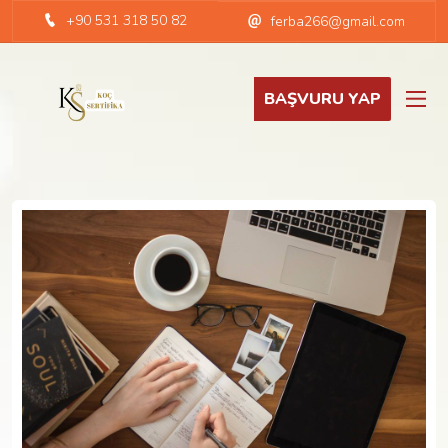
+90 531 318 50 82
ferba266@gmail.com
BAŞVURU YAP