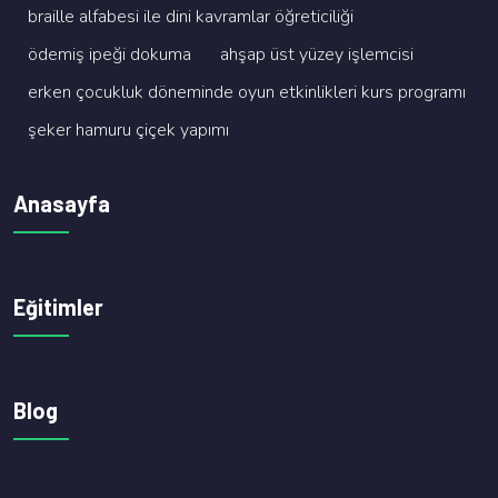
brai̇lle alfabesi̇ i̇le di̇ni̇ kavramlar öğreti̇ci̇li̇ği̇
ödemi̇ş i̇peği̇ dokuma
ahşap üst yüzey i̇şlemci̇si̇
erken çocukluk dönemi̇nde oyun etki̇nli̇kleri̇ kurs programi
şeker hamuru çi̇çek yapimi
Anasayfa
Eğitimler
Blog