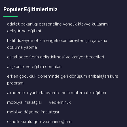
Populer Eğitimlerimiz
adalet bakanliği personeli̇ne yöneli̇k klavye kullanimi
geli̇şti̇rme eği̇ti̇mi̇
hafi̇f düzeyde oti̇zm engeli̇ olan bi̇reyler i̇çi̇n çarpana
dokuma yapma
di̇ji̇tal beceri̇leri̇n geli̇şti̇ri̇lmesi̇ ve kari̇yer beceri̇leri̇
alişkanlik ve eği̇ti̇m sorunlari
erken çocukluk dönemi̇nde geri̇ dönüşüm ambalajlari kurs
programi
akademi̇k oyunlarla oyun temelli̇ matemati̇k eği̇ti̇mi̇
mobi̇lya i̇malatçisi
yedi̇emi̇nli̇k
mobi̇lya döşeme i̇malatçisi
sandik kurulu görevli̇leri̇ni̇n eği̇ti̇mi̇