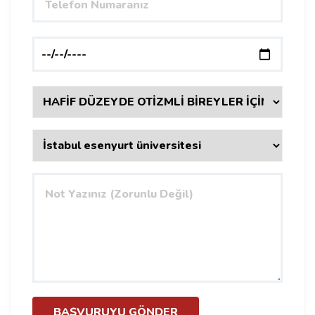
BAŞVURUYU GÖNDER