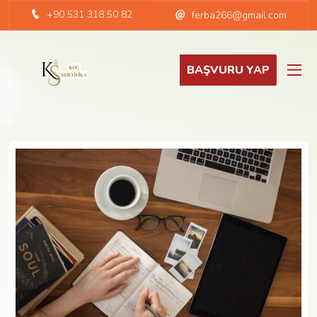
+90 531 318 50 82
ferba266@gmail.com
BAŞVURU YAP