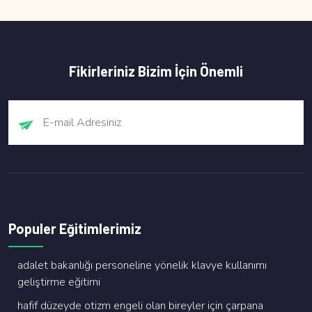
Fikirleriniz Bizim İçin Önemli
Populer Eğitimlerimiz
adalet bakanliği personeli̇ne yöneli̇k klavye kullanimi
geli̇şti̇rme eği̇ti̇mi̇
hafi̇f düzeyde oti̇zm engeli̇ olan bi̇reyler i̇çi̇n çarpana