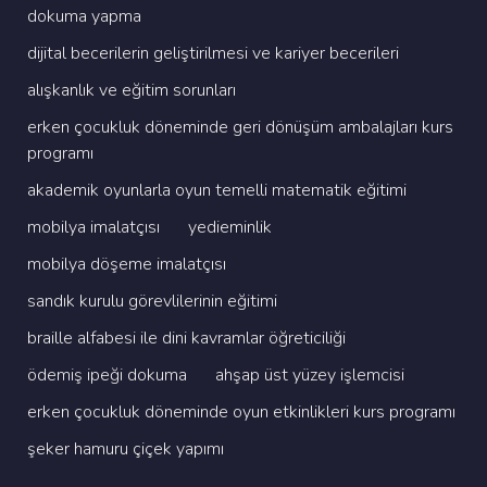
dokuma yapma
di̇ji̇tal beceri̇leri̇n geli̇şti̇ri̇lmesi̇ ve kari̇yer beceri̇leri̇
alişkanlik ve eği̇ti̇m sorunlari
erken çocukluk dönemi̇nde geri̇ dönüşüm ambalajlari kurs
programi
akademi̇k oyunlarla oyun temelli̇ matemati̇k eği̇ti̇mi̇
mobi̇lya i̇malatçisi
yedi̇emi̇nli̇k
mobi̇lya döşeme i̇malatçisi
sandik kurulu görevli̇leri̇ni̇n eği̇ti̇mi̇
brai̇lle alfabesi̇ i̇le di̇ni̇ kavramlar öğreti̇ci̇li̇ği̇
ödemi̇ş i̇peği̇ dokuma
ahşap üst yüzey i̇şlemci̇si̇
erken çocukluk dönemi̇nde oyun etki̇nli̇kleri̇ kurs programi
şeker hamuru çi̇çek yapimi