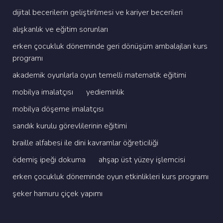
di̇ji̇tal beceri̇leri̇n geli̇şti̇ri̇lmesi̇ ve kari̇yer beceri̇leri̇
alişkanlik ve eği̇ti̇m sorunlari
erken çocukluk dönemi̇nde geri̇ dönüşüm ambalajlari kurs
programi
akademi̇k oyunlarla oyun temelli̇ matemati̇k eği̇ti̇mi̇
mobi̇lya i̇malatçisi
yedi̇emi̇nli̇k
mobi̇lya döşeme i̇malatçisi
sandik kurulu görevli̇leri̇ni̇n eği̇ti̇mi̇
brai̇lle alfabesi̇ i̇le di̇ni̇ kavramlar öğreti̇ci̇li̇ği̇
ödemi̇ş i̇peği̇ dokuma
ahşap üst yüzey i̇şlemci̇si̇
erken çocukluk dönemi̇nde oyun etki̇nli̇kleri̇ kurs programi
şeker hamuru çi̇çek yapimi