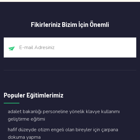
Fikirleriniz Bizim İçin Önemli
Populer Eğitimlerimiz
adalet bakanliği personeli̇ne yöneli̇k klavye kullanimi
geli̇şti̇rme eği̇ti̇mi̇
hafi̇f düzeyde oti̇zm engeli̇ olan bi̇reyler i̇çi̇n çarpana
dokuma yapma