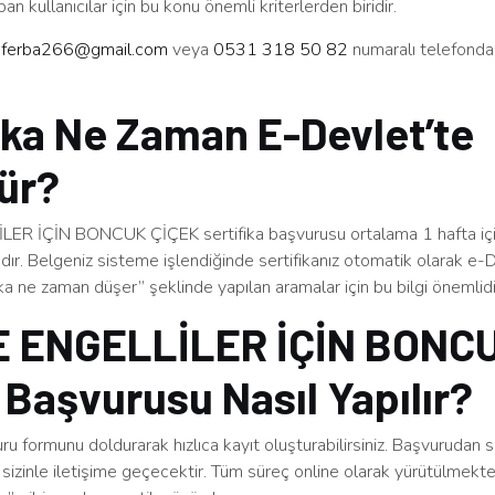
an kullanıcılar için bu konu önemli kriterlerden biridir.
n
ferba266@gmail.com
veya
0531 318 50 82
numaralı telefonda
ika Ne Zaman E-Devlet’te
ür?
LER İÇİN BONCUK ÇİÇEK sertifika başvurusu ortalama 1 hafta iç
r. Belgeniz sisteme işlendiğinde sertifikanız otomatik olarak e-
ika ne zaman düşer” şeklinde yapılan aramalar için bu bilgi önemlidi
E ENGELLİLER İÇİN BONC
Başvurusu Nasıl Yapılır?
u formunu doldurarak hızlıca kayıt oluşturabilirsiniz. Başvurudan 
sizinle iletişime geçecektir. Tüm süreç online olarak yürütülmekt