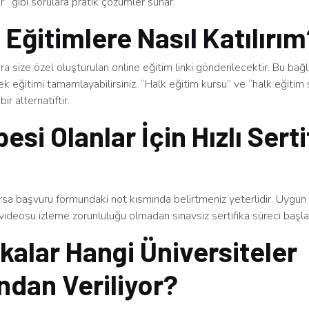
ınır” gibi sorulara pratik çözümler sunar.
 Eğitimlere Nasıl Katılırı
a size özel oluşturulan online eğitim linki gönderilecektir. Bu bağ
rek eğitimi tamamlayabilirsiniz. “Halk eğitim kursu” ve “halk eğitim s
bir alternatiftir.
esi Olanlar İçin Hızlı Serti
arsa başvuru formundaki not kısmında belirtmeniz yeterlidir. Uygu
videosu izleme zorunluluğu olmadan sınavsız sertifika süreci başlatı
ikalar Hangi Üniversiteler
ndan Veriliyor?