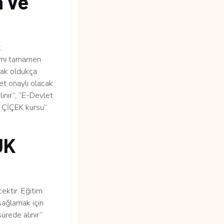
a ve
k
ramı tamamen
lmak oldukça
et onaylı olacak
lınır”, “E-Devlet
K ÇİÇEK kursu”
UK
ektir. Eğitim
sağlamak için
ürede alınır”