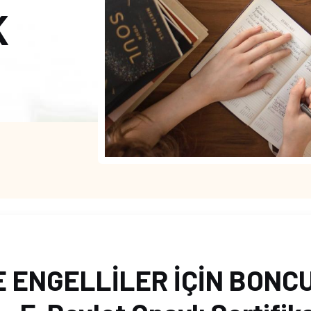
K
E ENGELLİLER İÇİN BONC