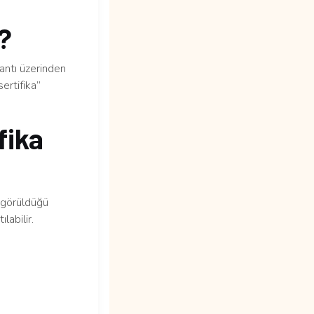
m?
lantı üzerinden
ertifika”
fika
n görüldüğü
labilir.