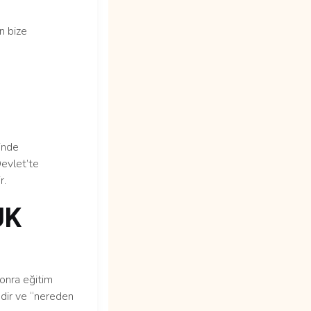
n bize
inde
Devlet’te
r.
UK
sonra eğitim
edir ve “nereden