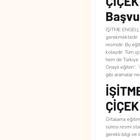
ÇİÇEK 
Başvur
İŞİTME ENGELLİL
gerekmektedir. 
resmidir. Bu eği
kolaydır. Tüm iş
hem de Türkiye ge
Onaylı eğitim”,
gibi aramalar n
İŞİTM
ÇİÇEK
Ortalama eğitim 
süresi resmi sta
gerekli bilgi ve