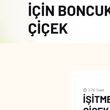
İÇİN BONCU
ÇİÇEK
376 Saat
İŞİTM