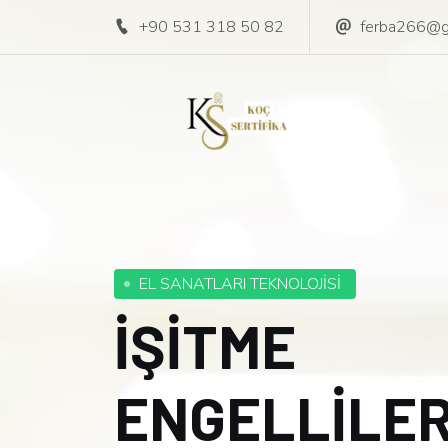
+90 531 318 50 82
ferba266@g
EL SANATLARI TEKNOLOJİSİ
İŞİTME
ENGELLİLE