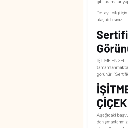
gibi aramalar yap
Detaylı bilgi içi
ulaşabilirsiniz.
Sertif
Görün
İŞİTME ENGELLİ
tamamlanmaktadı
görünür. “Sertif
İŞİTM
ÇİÇEK 
Aşağıdaki başvur
danışmanlarımız 