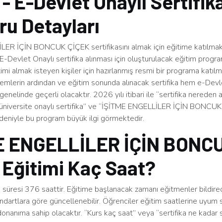
- E-Devlet Onaylı Sertifik
u Detayları
ER İÇİN BONCUK ÇİÇEK sertifikasını almak için eğitime katılma
E-Devlet Onaylı sertifika alınması için oluşturulacak eğitim prog
timi almak isteyen kişiler için hazırlanmış resmi bir programa katı
lemlerin ardından ve eğitim sonunda alınacak sertifika hem e-Devl
nelinde geçerli olacaktır. 2026 yılı itibari ile “sertifika nereden a
 “üniversite onaylı sertifika” ve “İŞİTME ENGELLİLER İÇİN BONCU
edeniyle bu program büyük ilgi görmektedir.
E ENGELLİLER İÇİN BONC
 Eğitimi Kaç Saat?
süresi 376 saattir. Eğitime başlanacak zamanı eğitmenler bildirec
ndartlara göre güncellenebilir. Öğrenciler eğitim saatlerine uyum 
 donanıma sahip olacaktır. “Kurs kaç saat” veya “sertifika ne kadar s