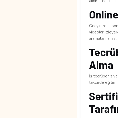
alınır”, “nasıl al
Online
Onayınızdan sonr
videoları izleye
aramalarına hızlı 
Tecrüb
Alma
İş tecrübeniz v
takdirde eğitim 
Sertif
Tarafı