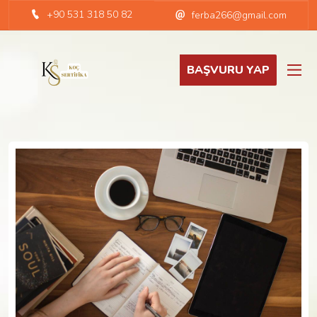
+90 531 318 50 82
ferba266@gmail.com
BAŞVURU YAP