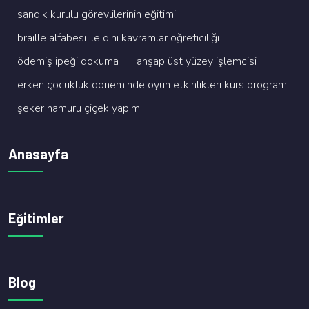
sandik kurulu görevli̇leri̇ni̇n eği̇ti̇mi̇
brai̇lle alfabesi̇ i̇le di̇ni̇ kavramlar öğreti̇ci̇li̇ği̇
ödemi̇ş i̇peği̇ dokuma
ahşap üst yüzey i̇şlemci̇si̇
erken çocukluk dönemi̇nde oyun etki̇nli̇kleri̇ kurs programi
şeker hamuru çi̇çek yapimi
Anasayfa
Eğitimler
Blog