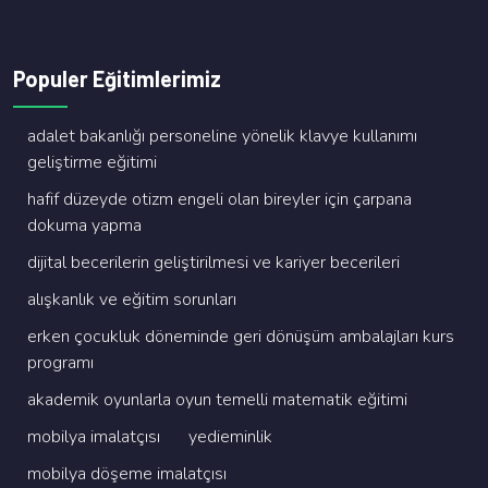
Populer Eğitimlerimiz
adalet bakanliği personeli̇ne yöneli̇k klavye kullanimi
geli̇şti̇rme eği̇ti̇mi̇
hafi̇f düzeyde oti̇zm engeli̇ olan bi̇reyler i̇çi̇n çarpana
dokuma yapma
di̇ji̇tal beceri̇leri̇n geli̇şti̇ri̇lmesi̇ ve kari̇yer beceri̇leri̇
alişkanlik ve eği̇ti̇m sorunlari
erken çocukluk dönemi̇nde geri̇ dönüşüm ambalajlari kurs
programi
akademi̇k oyunlarla oyun temelli̇ matemati̇k eği̇ti̇mi̇
mobi̇lya i̇malatçisi
yedi̇emi̇nli̇k
mobi̇lya döşeme i̇malatçisi