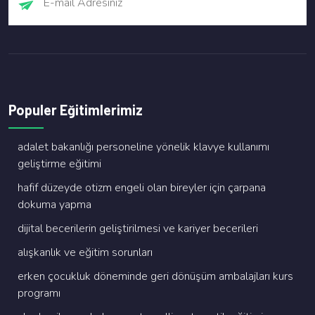
Populer Eğitimlerimiz
adalet bakanliği personeli̇ne yöneli̇k klavye kullanimi
geli̇şti̇rme eği̇ti̇mi̇
hafi̇f düzeyde oti̇zm engeli̇ olan bi̇reyler i̇çi̇n çarpana
dokuma yapma
di̇ji̇tal beceri̇leri̇n geli̇şti̇ri̇lmesi̇ ve kari̇yer beceri̇leri̇
alişkanlik ve eği̇ti̇m sorunlari
erken çocukluk dönemi̇nde geri̇ dönüşüm ambalajlari kurs
programi