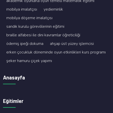
akademi̇k oyunlarla oyun temelli̇ matemati̇k eği̇ti̇mi̇
mobi̇lya i̇malatçisi
yedi̇emi̇nli̇k
mobi̇lya döşeme i̇malatçisi
sandik kurulu görevli̇leri̇ni̇n eği̇ti̇mi̇
brai̇lle alfabesi̇ i̇le di̇ni̇ kavramlar öğreti̇ci̇li̇ği̇
ödemi̇ş i̇peği̇ dokuma
ahşap üst yüzey i̇şlemci̇si̇
erken çocukluk dönemi̇nde oyun etki̇nli̇kleri̇ kurs programi
şeker hamuru çi̇çek yapimi
Anasayfa
Eğitimler