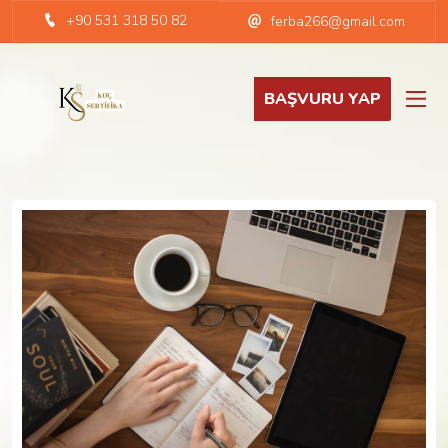
+90 531 318 50 82
ferba266@gmail.com
BAŞVURU YAP