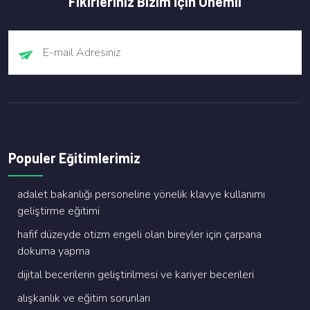
Fikirleriniz Bizim İçin Önemli
Populer Eğitimlerimiz
adalet bakanliği personeli̇ne yöneli̇k klavye kullanimi
geli̇şti̇rme eği̇ti̇mi̇
hafi̇f düzeyde oti̇zm engeli̇ olan bi̇reyler i̇çi̇n çarpana
dokuma yapma
di̇ji̇tal beceri̇leri̇n geli̇şti̇ri̇lmesi̇ ve kari̇yer beceri̇leri̇
alişkanlik ve eği̇ti̇m sorunlari