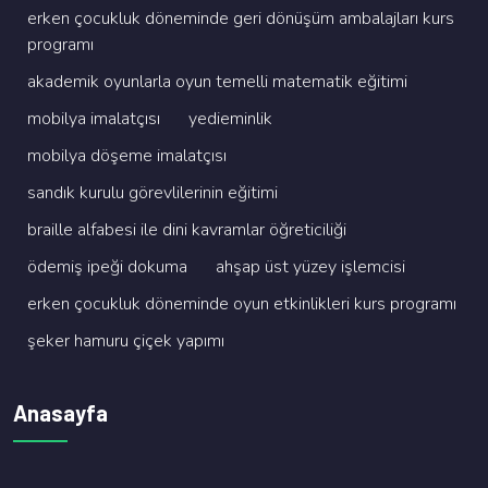
erken çocukluk dönemi̇nde geri̇ dönüşüm ambalajlari kurs
programi
akademi̇k oyunlarla oyun temelli̇ matemati̇k eği̇ti̇mi̇
mobi̇lya i̇malatçisi
yedi̇emi̇nli̇k
mobi̇lya döşeme i̇malatçisi
sandik kurulu görevli̇leri̇ni̇n eği̇ti̇mi̇
brai̇lle alfabesi̇ i̇le di̇ni̇ kavramlar öğreti̇ci̇li̇ği̇
ödemi̇ş i̇peği̇ dokuma
ahşap üst yüzey i̇şlemci̇si̇
erken çocukluk dönemi̇nde oyun etki̇nli̇kleri̇ kurs programi
şeker hamuru çi̇çek yapimi
Anasayfa