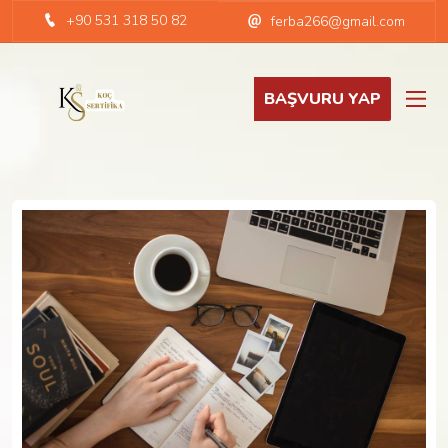
+90 531 318 50 82
ferba266@gmail.com
BAŞVURU YAP