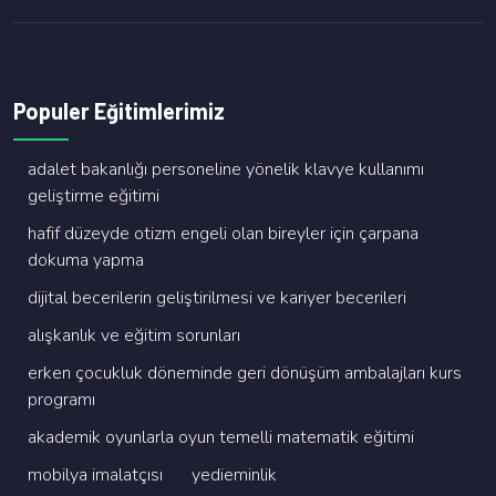
Populer Eğitimlerimiz
adalet bakanliği personeli̇ne yöneli̇k klavye kullanimi
geli̇şti̇rme eği̇ti̇mi̇
hafi̇f düzeyde oti̇zm engeli̇ olan bi̇reyler i̇çi̇n çarpana
dokuma yapma
di̇ji̇tal beceri̇leri̇n geli̇şti̇ri̇lmesi̇ ve kari̇yer beceri̇leri̇
alişkanlik ve eği̇ti̇m sorunlari
erken çocukluk dönemi̇nde geri̇ dönüşüm ambalajlari kurs
programi
akademi̇k oyunlarla oyun temelli̇ matemati̇k eği̇ti̇mi̇
mobi̇lya i̇malatçisi
yedi̇emi̇nli̇k