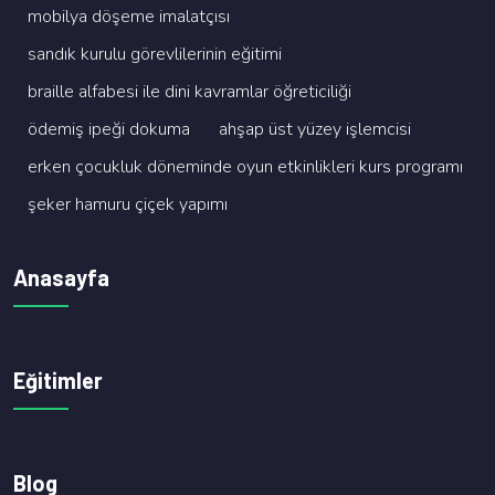
mobi̇lya döşeme i̇malatçisi
sandik kurulu görevli̇leri̇ni̇n eği̇ti̇mi̇
brai̇lle alfabesi̇ i̇le di̇ni̇ kavramlar öğreti̇ci̇li̇ği̇
ödemi̇ş i̇peği̇ dokuma
ahşap üst yüzey i̇şlemci̇si̇
erken çocukluk dönemi̇nde oyun etki̇nli̇kleri̇ kurs programi
şeker hamuru çi̇çek yapimi
Anasayfa
Eğitimler
Blog