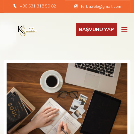
+90 531 318 50 82
ferba266@gmail.com
BAŞVURU YAP