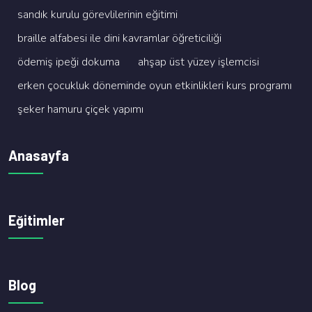
sandik kurulu görevli̇leri̇ni̇n eği̇ti̇mi̇
brai̇lle alfabesi̇ i̇le di̇ni̇ kavramlar öğreti̇ci̇li̇ği̇
ödemi̇ş i̇peği̇ dokuma
ahşap üst yüzey i̇şlemci̇si̇
erken çocukluk dönemi̇nde oyun etki̇nli̇kleri̇ kurs programi
şeker hamuru çi̇çek yapimi
Anasayfa
Eğitimler
Blog