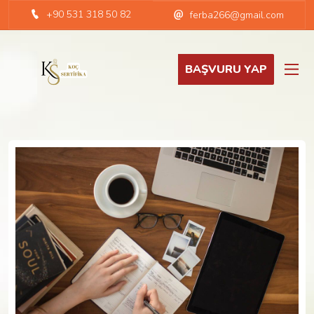
+90 531 318 50 82
ferba266@gmail.com
BAŞVURU YAP