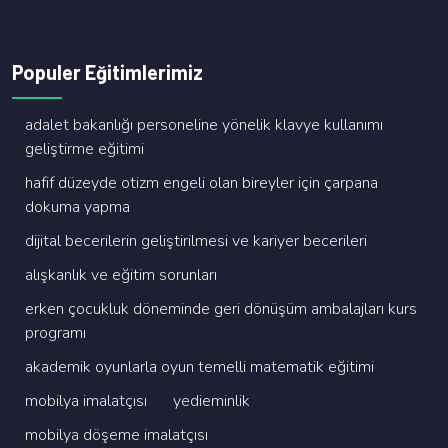
Populer Eğitimlerimiz
adalet bakanliği personeli̇ne yöneli̇k klavye kullanimi
geli̇şti̇rme eği̇ti̇mi̇
hafi̇f düzeyde oti̇zm engeli̇ olan bi̇reyler i̇çi̇n çarpana
dokuma yapma
di̇ji̇tal beceri̇leri̇n geli̇şti̇ri̇lmesi̇ ve kari̇yer beceri̇leri̇
alişkanlik ve eği̇ti̇m sorunlari
erken çocukluk dönemi̇nde geri̇ dönüşüm ambalajlari kurs
programi
akademi̇k oyunlarla oyun temelli̇ matemati̇k eği̇ti̇mi̇
mobi̇lya i̇malatçisi
yedi̇emi̇nli̇k
mobi̇lya döşeme i̇malatçisi