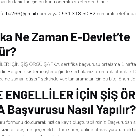
an kullanıcılar için bu konu önemli kriterlerden biridir.
n
ferba266@gmail.com
veya
0531 318 50 82
numaralı telefonda
ika Ne Zaman E-Devlet’te
ür?
LER İÇİN ŞİŞ ÖRGÜ ŞAPKA sertifika başvurusu ortalama 1 hafta 
r. Belgeniz sisteme işlendiğinde sertifikanız otomatik olarak e-
ika ne zaman düşer” şeklinde yapılan aramalar için bu bilgi önemlidi
E ENGELLİLER İÇİN ŞİŞ Ö
 Başvurusu Nasıl Yapılır?
u formunu doldurarak hızlıca kayıt oluşturabilirsiniz. Başvurudan 
sizinle iletişime geçecektir. Tüm süreç online olarak yürütülmekt