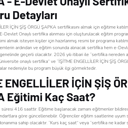
- E-Devlet Onaylı Sertifi
u Detayları
ER İÇİN ŞİŞ ÖRGÜ ŞAPKA sertifikasını almak için eğitime katıl
E-Devlet Onaylı sertifika alınması için oluşturulacak eğitim prog
timi almak isteyen kişiler için hazırlanmış resmi bir programa katı
lemlerin ardından ve eğitim sonunda alınacak sertifika hem e-Devl
nelinde geçerli olacaktır. 2026 yılı itibari ile “sertifika nereden a
 “üniversite onaylı sertifika” ve “İŞİTME ENGELLİLER İÇİN ŞİŞ Ö
malar nedeniyle bu program büyük ilgi görmektedir.
E ENGELLİLER İÇİN ŞİŞ Ö
 Eğitimi Kaç Saat?
süresi 416 saattir. Eğitime başlanacak zamanı eğitmenler bildirec
ndartlara göre güncellenebilir. Öğrenciler eğitim saatlerine uyum 
 donanıma sahip olacaktır. “Kurs kaç saat” veya “sertifika ne kadar s