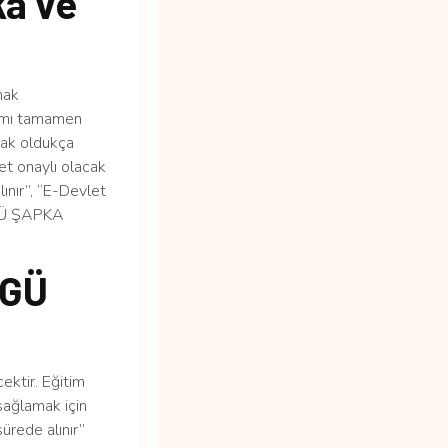
ka ve
mak
ramı tamamen
lmak oldukça
et onaylı olacak
lınır”, “E-Devlet
RGÜ ŞAPKA
RGÜ
ektir. Eğitim
sağlamak için
ürede alınır”