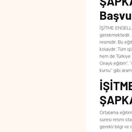
ŞAPKA 
Başvur
İŞİTME ENGELLİL
gerekmektedir. 
resmidir. Bu eği
kolaydır. Tüm iş
hem de Türkiye ge
Onaylı eğitim”,
kursu” gibi ara
İŞİTM
ŞAPKA
Ortalama eğitim 
süresi resmi sta
gerekli bilgi ve