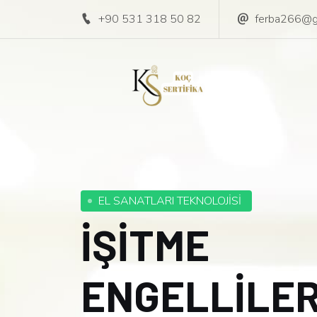
+90 531 318 50 82
ferba266@g
EL SANATLARI TEKNOLOJİSİ
İŞİTME
ENGELLİLE