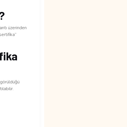
m?
lantı üzerinden
ertifika”
fika
n görüldüğü
labilir.