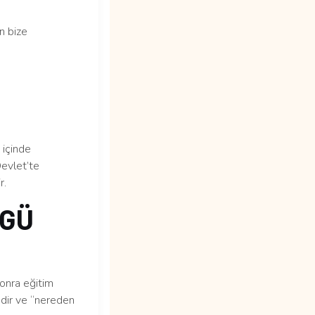
n bize
içinde
Devlet’te
r.
RGÜ
sonra eğitim
edir ve “nereden