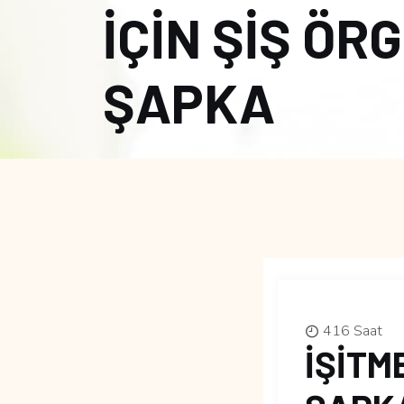
İÇİN ŞİŞ ÖR
ŞAPKA
416 Saat
İŞİTM