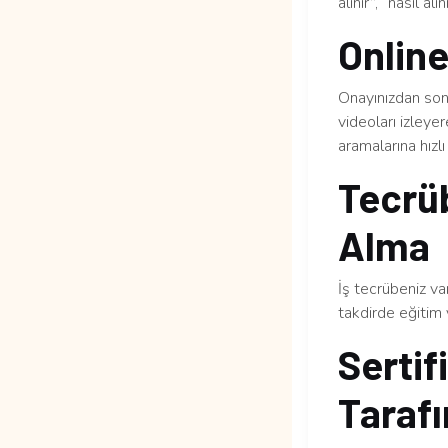
alınır”, “nasıl al
Online
Onayınızdan sonr
videoları izleye
aramalarına hızlı 
Tecrüb
Alma
İş tecrübeniz v
takdirde eğitim 
Sertif
Tarafı