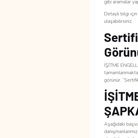
gibi aramalar yap
Detaylı bilgi içi
ulaşabilirsiniz.
Sertif
Görün
İŞİTME ENGELLİ
tamamlanmaktadı
görünür. “Sertif
İŞİTM
ŞAPKA
Aşağıdaki başvur
danışmanlarımız 