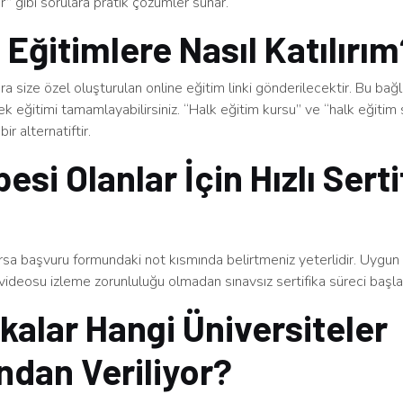
ınır” gibi sorulara pratik çözümler sunar.
 Eğitimlere Nasıl Katılırı
a size özel oluşturulan online eğitim linki gönderilecektir. Bu bağ
rek eğitimi tamamlayabilirsiniz. “Halk eğitim kursu” ve “halk eğitim s
bir alternatiftir.
esi Olanlar İçin Hızlı Serti
arsa başvuru formundaki not kısmında belirtmeniz yeterlidir. Uygu
videosu izleme zorunluluğu olmadan sınavsız sertifika süreci başlatı
ikalar Hangi Üniversiteler
ndan Veriliyor?