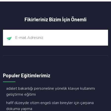
Fikirleriniz Bizim İçin Önemli
Populer Eğitimlerimiz
adalet bakanliği personeli̇ne yöneli̇k klavye kullanimi
geli̇şti̇rme eği̇ti̇mi̇
hafi̇f düzeyde oti̇zm engeli̇ olan bi̇reyler i̇çi̇n çarpana
dokuma yapma