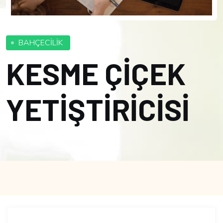
BAHÇECİLİK
KESME ÇİÇEK
YETİŞTİRİCİSİ