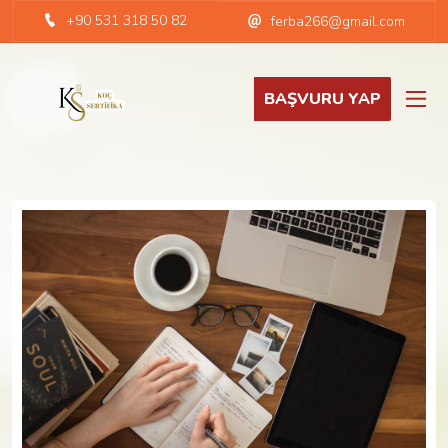
+90 531 318 50 82
ferba266@gmail.com
BAŞVURU YAP