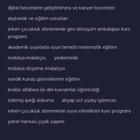
di̇ji̇tal beceri̇leri̇n geli̇şti̇ri̇lmesi̇ ve kari̇yer beceri̇leri̇
alişkanlik ve eği̇ti̇m sorunlari
erken çocukluk dönemi̇nde geri̇ dönüşüm ambalajlari kurs
programi
akademi̇k oyunlarla oyun temelli̇ matemati̇k eği̇ti̇mi̇
mobi̇lya i̇malatçisi
yedi̇emi̇nli̇k
mobi̇lya döşeme i̇malatçisi
sandik kurulu görevli̇leri̇ni̇n eği̇ti̇mi̇
brai̇lle alfabesi̇ i̇le di̇ni̇ kavramlar öğreti̇ci̇li̇ği̇
ödemi̇ş i̇peği̇ dokuma
ahşap üst yüzey i̇şlemci̇si̇
erken çocukluk dönemi̇nde oyun etki̇nli̇kleri̇ kurs programi
şeker hamuru çi̇çek yapimi