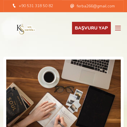
+90 531 318 50 82
ferba266@gmail.com
BAŞVURU YAP