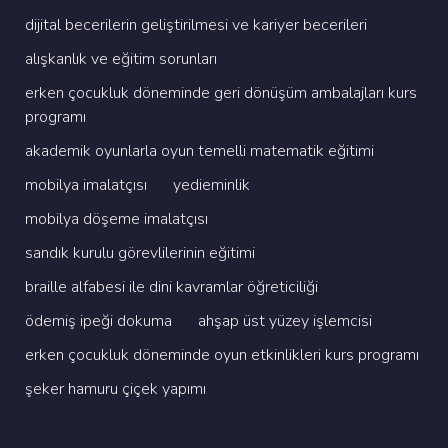
di̇ji̇tal beceri̇leri̇n geli̇şti̇ri̇lmesi̇ ve kari̇yer beceri̇leri̇
alişkanlik ve eği̇ti̇m sorunlari
erken çocukluk dönemi̇nde geri̇ dönüşüm ambalajlari kurs
programi
akademi̇k oyunlarla oyun temelli̇ matemati̇k eği̇ti̇mi̇
mobi̇lya i̇malatçisi
yedi̇emi̇nli̇k
mobi̇lya döşeme i̇malatçisi
sandik kurulu görevli̇leri̇ni̇n eği̇ti̇mi̇
brai̇lle alfabesi̇ i̇le di̇ni̇ kavramlar öğreti̇ci̇li̇ği̇
ödemi̇ş i̇peği̇ dokuma
ahşap üst yüzey i̇şlemci̇si̇
erken çocukluk dönemi̇nde oyun etki̇nli̇kleri̇ kurs programi
şeker hamuru çi̇çek yapimi