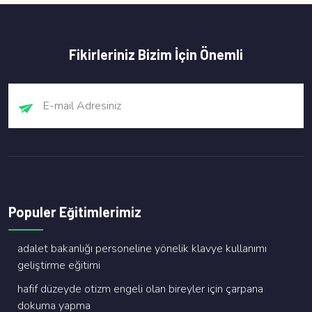
Fikirleriniz Bizim İçin Önemli
Populer Eğitimlerimiz
adalet bakanliği personeli̇ne yöneli̇k klavye kullanimi
geli̇şti̇rme eği̇ti̇mi̇
hafi̇f düzeyde oti̇zm engeli̇ olan bi̇reyler i̇çi̇n çarpana
dokuma yapma