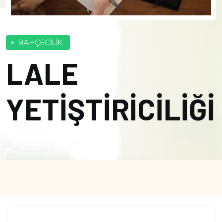
BAHÇECİLİK
LALE
YETİŞTİRİCİLİĞİ