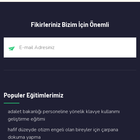
Fikirleriniz Bizim İçin Önemli
Populer Eğitimlerimiz
adalet bakanliği personeli̇ne yöneli̇k klavye kullanimi
geli̇şti̇rme eği̇ti̇mi̇
hafi̇f düzeyde oti̇zm engeli̇ olan bi̇reyler i̇çi̇n çarpana
dokuma yapma