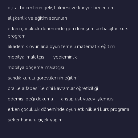
di̇ji̇tal beceri̇leri̇n geli̇şti̇ri̇lmesi̇ ve kari̇yer beceri̇leri̇
alişkanlik ve eği̇ti̇m sorunlari
erken çocukluk dönemi̇nde geri̇ dönüşüm ambalajlari kurs
programi
akademi̇k oyunlarla oyun temelli̇ matemati̇k eği̇ti̇mi̇
mobi̇lya i̇malatçisi
yedi̇emi̇nli̇k
mobi̇lya döşeme i̇malatçisi
sandik kurulu görevli̇leri̇ni̇n eği̇ti̇mi̇
brai̇lle alfabesi̇ i̇le di̇ni̇ kavramlar öğreti̇ci̇li̇ği̇
ödemi̇ş i̇peği̇ dokuma
ahşap üst yüzey i̇şlemci̇si̇
erken çocukluk dönemi̇nde oyun etki̇nli̇kleri̇ kurs programi
şeker hamuru çi̇çek yapimi