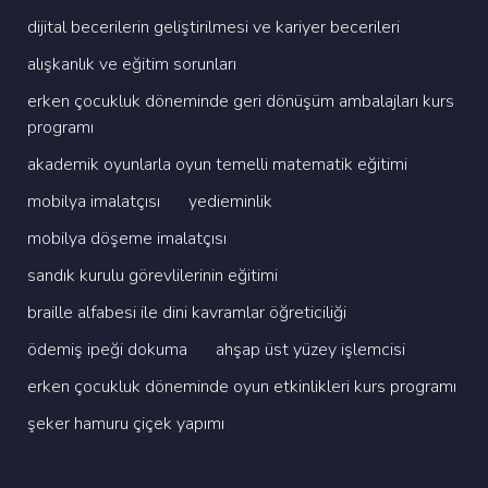
di̇ji̇tal beceri̇leri̇n geli̇şti̇ri̇lmesi̇ ve kari̇yer beceri̇leri̇
alişkanlik ve eği̇ti̇m sorunlari
erken çocukluk dönemi̇nde geri̇ dönüşüm ambalajlari kurs
programi
akademi̇k oyunlarla oyun temelli̇ matemati̇k eği̇ti̇mi̇
mobi̇lya i̇malatçisi
yedi̇emi̇nli̇k
mobi̇lya döşeme i̇malatçisi
sandik kurulu görevli̇leri̇ni̇n eği̇ti̇mi̇
brai̇lle alfabesi̇ i̇le di̇ni̇ kavramlar öğreti̇ci̇li̇ği̇
ödemi̇ş i̇peği̇ dokuma
ahşap üst yüzey i̇şlemci̇si̇
erken çocukluk dönemi̇nde oyun etki̇nli̇kleri̇ kurs programi
şeker hamuru çi̇çek yapimi