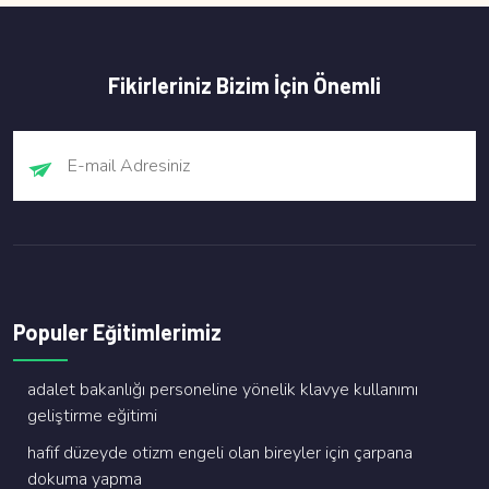
Fikirleriniz Bizim İçin Önemli
Populer Eğitimlerimiz
adalet bakanliği personeli̇ne yöneli̇k klavye kullanimi
geli̇şti̇rme eği̇ti̇mi̇
hafi̇f düzeyde oti̇zm engeli̇ olan bi̇reyler i̇çi̇n çarpana
dokuma yapma