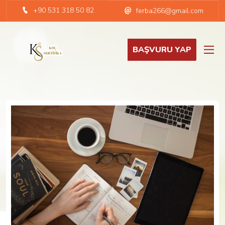
+90 531 318 50 82
ferba266@gmail.com
BAŞVURU YAP