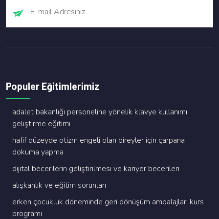
Populer Eğitimlerimiz
adalet bakanliği personeli̇ne yöneli̇k klavye kullanimi
geli̇şti̇rme eği̇ti̇mi̇
hafi̇f düzeyde oti̇zm engeli̇ olan bi̇reyler i̇çi̇n çarpana
dokuma yapma
di̇ji̇tal beceri̇leri̇n geli̇şti̇ri̇lmesi̇ ve kari̇yer beceri̇leri̇
alişkanlik ve eği̇ti̇m sorunlari
erken çocukluk dönemi̇nde geri̇ dönüşüm ambalajlari kurs
programi