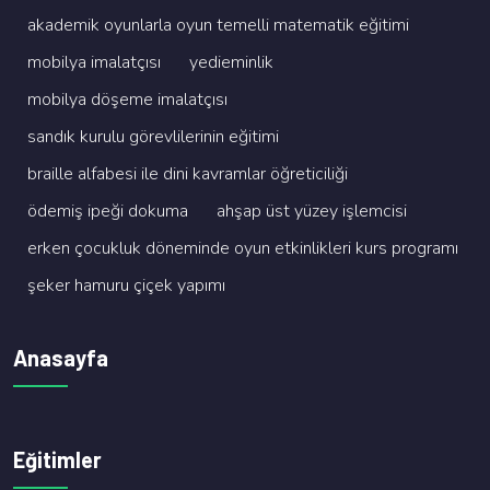
akademi̇k oyunlarla oyun temelli̇ matemati̇k eği̇ti̇mi̇
mobi̇lya i̇malatçisi
yedi̇emi̇nli̇k
mobi̇lya döşeme i̇malatçisi
sandik kurulu görevli̇leri̇ni̇n eği̇ti̇mi̇
brai̇lle alfabesi̇ i̇le di̇ni̇ kavramlar öğreti̇ci̇li̇ği̇
ödemi̇ş i̇peği̇ dokuma
ahşap üst yüzey i̇şlemci̇si̇
erken çocukluk dönemi̇nde oyun etki̇nli̇kleri̇ kurs programi
şeker hamuru çi̇çek yapimi
Anasayfa
Eğitimler