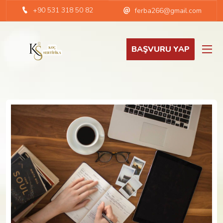
+90 531 318 50 82
ferba266@gmail.com
BAŞVURU YAP