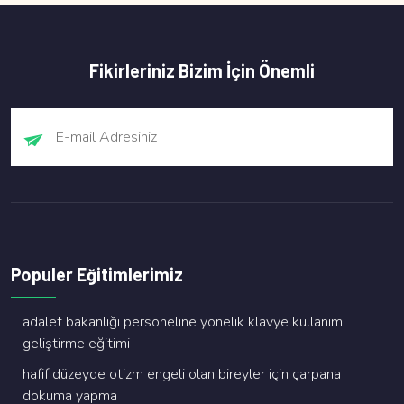
Fikirleriniz Bizim İçin Önemli
Populer Eğitimlerimiz
adalet bakanliği personeli̇ne yöneli̇k klavye kullanimi
geli̇şti̇rme eği̇ti̇mi̇
hafi̇f düzeyde oti̇zm engeli̇ olan bi̇reyler i̇çi̇n çarpana
dokuma yapma