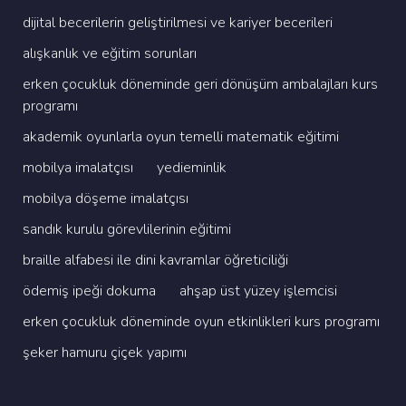
di̇ji̇tal beceri̇leri̇n geli̇şti̇ri̇lmesi̇ ve kari̇yer beceri̇leri̇
alişkanlik ve eği̇ti̇m sorunlari
erken çocukluk dönemi̇nde geri̇ dönüşüm ambalajlari kurs
programi
akademi̇k oyunlarla oyun temelli̇ matemati̇k eği̇ti̇mi̇
mobi̇lya i̇malatçisi
yedi̇emi̇nli̇k
mobi̇lya döşeme i̇malatçisi
sandik kurulu görevli̇leri̇ni̇n eği̇ti̇mi̇
brai̇lle alfabesi̇ i̇le di̇ni̇ kavramlar öğreti̇ci̇li̇ği̇
ödemi̇ş i̇peği̇ dokuma
ahşap üst yüzey i̇şlemci̇si̇
erken çocukluk dönemi̇nde oyun etki̇nli̇kleri̇ kurs programi
şeker hamuru çi̇çek yapimi