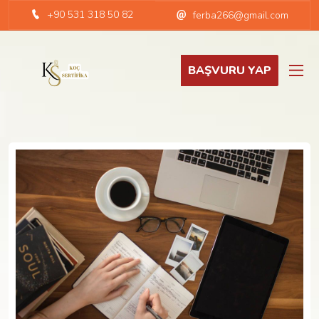
+90 531 318 50 82
ferba266@gmail.com
BAŞVURU YAP