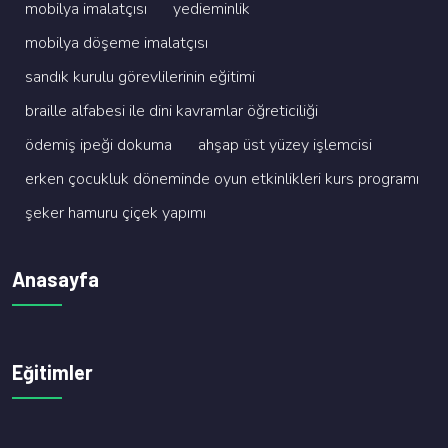
mobi̇lya i̇malatçisi
yedi̇emi̇nli̇k
mobi̇lya döşeme i̇malatçisi
sandik kurulu görevli̇leri̇ni̇n eği̇ti̇mi̇
brai̇lle alfabesi̇ i̇le di̇ni̇ kavramlar öğreti̇ci̇li̇ği̇
ödemi̇ş i̇peği̇ dokuma
ahşap üst yüzey i̇şlemci̇si̇
erken çocukluk dönemi̇nde oyun etki̇nli̇kleri̇ kurs programi
şeker hamuru çi̇çek yapimi
Anasayfa
Eğitimler