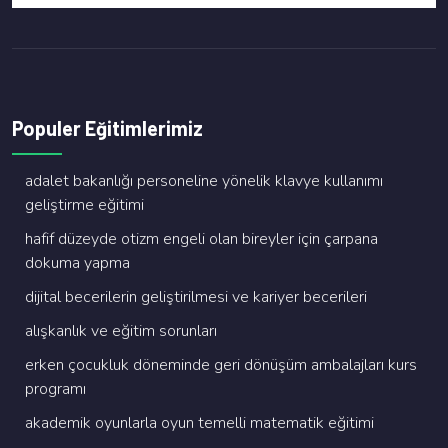
Populer Eğitimlerimiz
adalet bakanliği personeli̇ne yöneli̇k klavye kullanimi
geli̇şti̇rme eği̇ti̇mi̇
hafi̇f düzeyde oti̇zm engeli̇ olan bi̇reyler i̇çi̇n çarpana
dokuma yapma
di̇ji̇tal beceri̇leri̇n geli̇şti̇ri̇lmesi̇ ve kari̇yer beceri̇leri̇
alişkanlik ve eği̇ti̇m sorunlari
erken çocukluk dönemi̇nde geri̇ dönüşüm ambalajlari kurs
programi
akademi̇k oyunlarla oyun temelli̇ matemati̇k eği̇ti̇mi̇