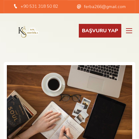
+90 531 318 50 82
ferba266@gmail.com
BAŞVURU YAP