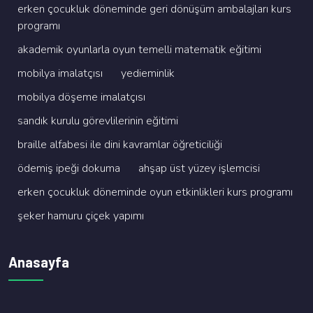
erken çocukluk dönemi̇nde geri̇ dönüşüm ambalajlari kurs
programi
akademi̇k oyunlarla oyun temelli̇ matemati̇k eği̇ti̇mi̇
mobi̇lya i̇malatçisi
yedi̇emi̇nli̇k
mobi̇lya döşeme i̇malatçisi
sandik kurulu görevli̇leri̇ni̇n eği̇ti̇mi̇
brai̇lle alfabesi̇ i̇le di̇ni̇ kavramlar öğreti̇ci̇li̇ği̇
ödemi̇ş i̇peği̇ dokuma
ahşap üst yüzey i̇şlemci̇si̇
erken çocukluk dönemi̇nde oyun etki̇nli̇kleri̇ kurs programi
şeker hamuru çi̇çek yapimi
Anasayfa