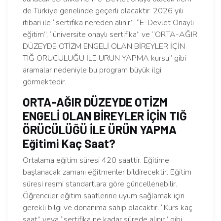
de Türkiye genelinde geçerli olacaktır. 2026 yılı
itibari ile “sertifika nereden alınır”, “E-Devlet Onaylı
eğitim”, “üniversite onaylı sertifika” ve “ORTA-AĞIR
DÜZEYDE OTİZM ENGELİ OLAN BİREYLER İÇİN
TIĞ ÖRÜCÜLÜĞÜ İLE ÜRÜN YAPMA kursu” gibi
aramalar nedeniyle bu program büyük ilgi
görmektedir.
ORTA-AĞIR DÜZEYDE OTİZM
ENGELİ OLAN BİREYLER İÇİN TIĞ
ÖRÜCÜLÜĞÜ İLE ÜRÜN YAPMA
Eğitimi Kaç Saat?
Ortalama eğitim süresi 420 saattir. Eğitime
başlanacak zamanı eğitmenler bildirecektir. Eğitim
süresi resmi standartlara göre güncellenebilir.
Öğrenciler eğitim saatlerine uyum sağlamak için
gerekli bilgi ve donanıma sahip olacaktır. “Kurs kaç
saat” veya “sertifika ne kadar sürede alınır” gibi