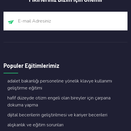
Populer Eğitimlerimiz
adalet bakanliği personeli̇ne yöneli̇k klavye kullanimi
geli̇şti̇rme eği̇ti̇mi̇
hafi̇f düzeyde oti̇zm engeli̇ olan bi̇reyler i̇çi̇n çarpana
dokuma yapma
di̇ji̇tal beceri̇leri̇n geli̇şti̇ri̇lmesi̇ ve kari̇yer beceri̇leri̇
alişkanlik ve eği̇ti̇m sorunlari