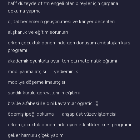
hafi̇f düzeyde oti̇zm engeli̇ olan bi̇reyler i̇çi̇n çarpana
dokuma yapma
di̇ji̇tal beceri̇leri̇n geli̇şti̇ri̇lmesi̇ ve kari̇yer beceri̇leri̇
alişkanlik ve eği̇ti̇m sorunlari
erken çocukluk dönemi̇nde geri̇ dönüşüm ambalajlari kurs
programi
akademi̇k oyunlarla oyun temelli̇ matemati̇k eği̇ti̇mi̇
mobi̇lya i̇malatçisi
yedi̇emi̇nli̇k
mobi̇lya döşeme i̇malatçisi
sandik kurulu görevli̇leri̇ni̇n eği̇ti̇mi̇
brai̇lle alfabesi̇ i̇le di̇ni̇ kavramlar öğreti̇ci̇li̇ği̇
ödemi̇ş i̇peği̇ dokuma
ahşap üst yüzey i̇şlemci̇si̇
erken çocukluk dönemi̇nde oyun etki̇nli̇kleri̇ kurs programi
şeker hamuru çi̇çek yapimi