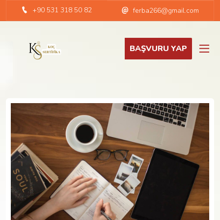
+90 531 318 50 82
ferba266@gmail.com
BAŞVURU YAP