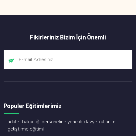
Fikirleriniz Bizim İçin Önemli
Populer Eğitimlerimiz
adalet bakanliği personeli̇ne yöneli̇k klavye kullanimi
geli̇şti̇rme eği̇ti̇mi̇