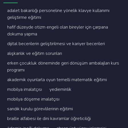
adalet bakanliği personeli̇ne yöneli̇k klavye kullanimi
geli̇şti̇rme eği̇ti̇mi̇
hafi̇f düzeyde oti̇zm engeli̇ olan bi̇reyler i̇çi̇n çarpana
dokuma yapma
di̇ji̇tal beceri̇leri̇n geli̇şti̇ri̇lmesi̇ ve kari̇yer beceri̇leri̇
alişkanlik ve eği̇ti̇m sorunlari
erken çocukluk dönemi̇nde geri̇ dönüşüm ambalajlari kurs
programi
akademi̇k oyunlarla oyun temelli̇ matemati̇k eği̇ti̇mi̇
mobi̇lya i̇malatçisi
yedi̇emi̇nli̇k
mobi̇lya döşeme i̇malatçisi
sandik kurulu görevli̇leri̇ni̇n eği̇ti̇mi̇
brai̇lle alfabesi̇ i̇le di̇ni̇ kavramlar öğreti̇ci̇li̇ği̇