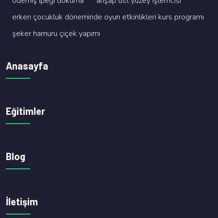
ödemi̇ş i̇peği̇ dokuma
ahşap üst yüzey i̇şlemci̇si̇
erken çocukluk dönemi̇nde oyun etki̇nli̇kleri̇ kurs programi
şeker hamuru çi̇çek yapimi
Anasayfa
Eğitimler
Blog
İletişim