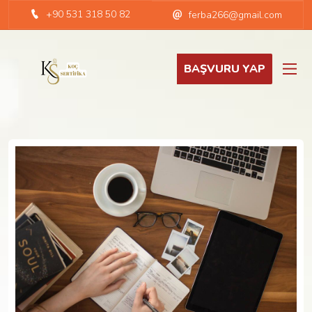
+90 531 318 50 82
ferba266@gmail.com
BAŞVURU YAP