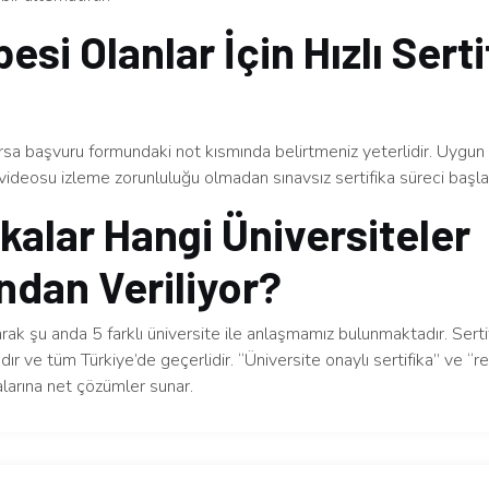
esi Olanlar İçin Hızlı Serti
arsa başvuru formundaki not kısmında belirtmeniz yeterlidir. Uygu
videosu izleme zorunluluğu olmadan sınavsız sertifika süreci başlatı
ikalar Hangi Üniversiteler
ndan Veriliyor?
arak şu anda 5 farklı üniversite ile anlaşmamız bulunmaktadır. Serti
dır ve tüm Türkiye’de geçerlidir. “Üniversite onaylı sertifika” ve “re
larına net çözümler sunar.