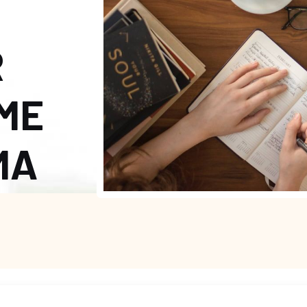
R
ME
MA