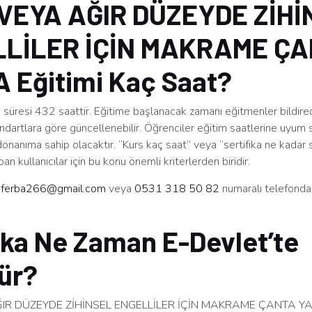
VEYA AĞIR DÜZEYDE ZİHİ
LİLER İÇİN MAKRAME Ç
 Eğitimi Kaç Saat?
süresi 432 saattir. Eğitime başlanacak zamanı eğitmenler bildirec
ndartlara göre güncellenebilir. Öğrenciler eğitim saatlerine uyum 
 donanıma sahip olacaktır. “Kurs kaç saat” veya “sertifika ne kadar s
an kullanıcılar için bu konu önemli kriterlerden biridir.
n
ferba266@gmail.com
veya
0531 318 50 82
numaralı telefonda
ika Ne Zaman E-Devlet’te
ür?
IR DÜZEYDE ZİHİNSEL ENGELLİLER İÇİN MAKRAME ÇANTA YAP