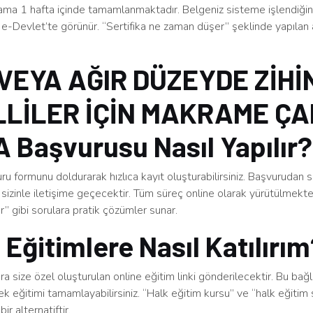
ama 1 hafta içinde tamamlanmaktadır. Belgeniz sisteme işlendiğind
e-Devlet’te görünür. “Sertifika ne zaman düşer” şeklinde yapılan 
VEYA AĞIR DÜZEYDE ZİHİ
LİLER İÇİN MAKRAME Ç
 Başvurusu Nasıl Yapılır?
u formunu doldurarak hızlıca kayıt oluşturabilirsiniz. Başvurudan 
sizinle iletişime geçecektir. Tüm süreç online olarak yürütülmekt
ınır” gibi sorulara pratik çözümler sunar.
 Eğitimlere Nasıl Katılırı
a size özel oluşturulan online eğitim linki gönderilecektir. Bu bağ
rek eğitimi tamamlayabilirsiniz. “Halk eğitim kursu” ve “halk eğitim s
bir alternatiftir.