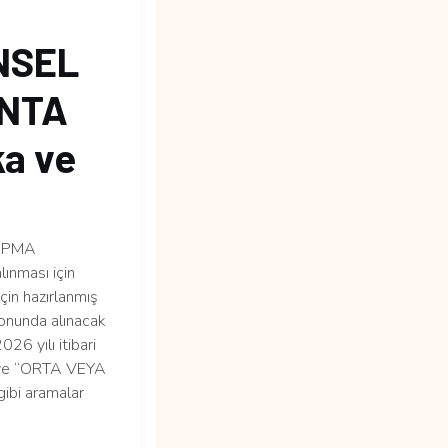
NSEL
ANTA
ka ve
YAPMA
lınması için
çin hazırlanmış
sonunda alınacak
26 yılı itibari
ka” ve “ORTA VEYA
bi aramalar