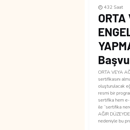
432 Saat
ORTA 
ENGEL
YAPMA 
Başvur
ORTA VEYA AĞ
sertifikasını al
oluşturulacak eğ
resmi bir progr
sertifika hem e-
ile “sertifika n
AĞIR DÜZEYDE 
nedeniyle bu pr