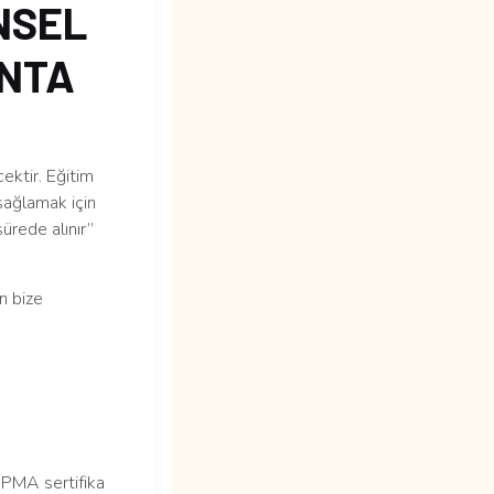
NSEL
ANTA
ektir. Eğitim
sağlamak için
ürede alınır”
n bize
MA sertifika