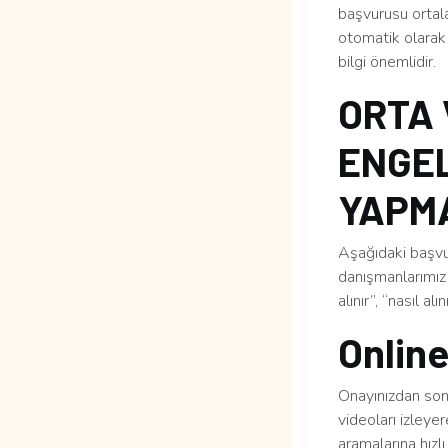
başvurusu ortal
otomatik olarak 
bilgi önemlidir.
ORTA 
ENGEL
YAPMA
Aşağıdaki başvur
danışmanlarımız 
alınır”, “nasıl al
Online
Onayınızdan sonr
videoları izleye
aramalarına hızlı 