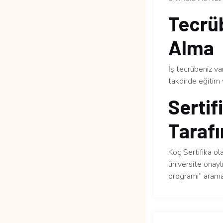
Tecrüb
Alma
İş tecrübeniz v
takdirde eğitim 
Sertif
Tarafı
Koç Sertifika ol
üniversite onaylı
programı” arama