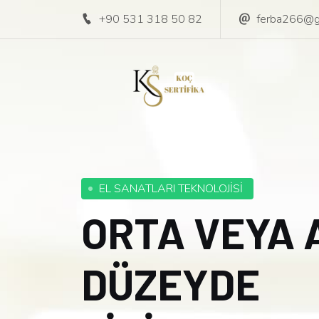
+90 531 318 50 82
ferba266@g
EL SANATLARI TEKNOLOJİSİ
ORTA VEYA 
DÜZEYDE