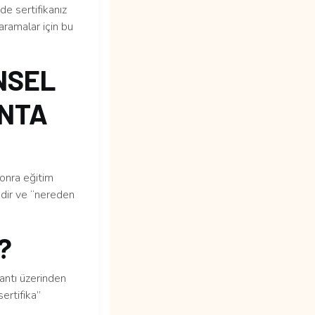
e sertifikanız
aramalar için bu
NSEL
ANTA
sonra eğitim
edir ve “nereden
m?
lantı üzerinden
ertifika”