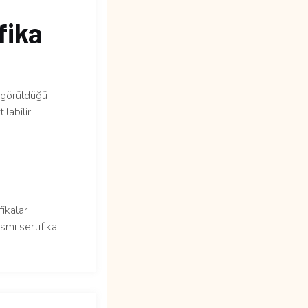
fika
n görüldüğü
labilir.
fikalar
smi sertifika