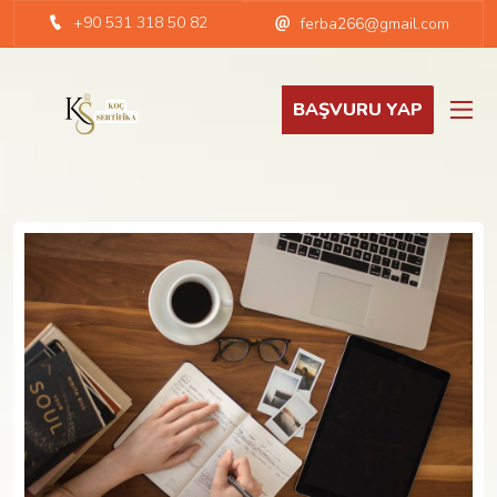
+90 531 318 50 82
ferba266@gmail.com
BAŞVURU YAP