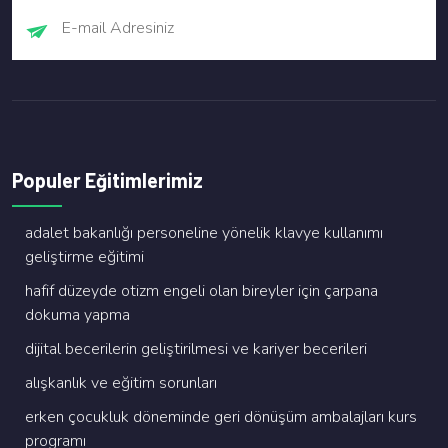
Populer Eğitimlerimiz
adalet bakanliği personeli̇ne yöneli̇k klavye kullanimi
geli̇şti̇rme eği̇ti̇mi̇
hafi̇f düzeyde oti̇zm engeli̇ olan bi̇reyler i̇çi̇n çarpana
dokuma yapma
di̇ji̇tal beceri̇leri̇n geli̇şti̇ri̇lmesi̇ ve kari̇yer beceri̇leri̇
alişkanlik ve eği̇ti̇m sorunlari
erken çocukluk dönemi̇nde geri̇ dönüşüm ambalajlari kurs
programi