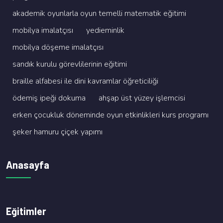
akademi̇k oyunlarla oyun temelli̇ matemati̇k eği̇ti̇mi̇
mobi̇lya i̇malatçisi
yedi̇emi̇nli̇k
mobi̇lya döşeme i̇malatçisi
sandik kurulu görevli̇leri̇ni̇n eği̇ti̇mi̇
brai̇lle alfabesi̇ i̇le di̇ni̇ kavramlar öğreti̇ci̇li̇ği̇
ödemi̇ş i̇peği̇ dokuma
ahşap üst yüzey i̇şlemci̇si̇
erken çocukluk dönemi̇nde oyun etki̇nli̇kleri̇ kurs programi
şeker hamuru çi̇çek yapimi
Anasayfa
Eğitimler