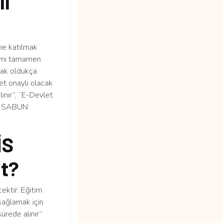
lı
me katılmak
ramı tamamen
lmak oldukça
et onaylı olacak
lınır”, “E-Devlet
İS SABUN
İS
t?
ektir. Eğitim
sağlamak için
ürede alınır”