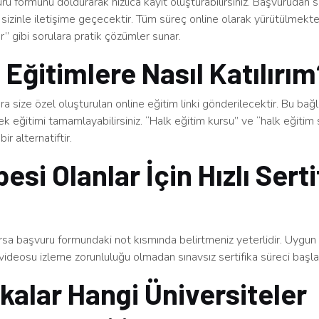
u formunu doldurarak hızlıca kayıt oluşturabilirsiniz. Başvurudan 
sizinle iletişime geçecektir. Tüm süreç online olarak yürütülmekt
ınır” gibi sorulara pratik çözümler sunar.
 Eğitimlere Nasıl Katılırı
a size özel oluşturulan online eğitim linki gönderilecektir. Bu bağ
rek eğitimi tamamlayabilirsiniz. “Halk eğitim kursu” ve “halk eğitim s
bir alternatiftir.
esi Olanlar İçin Hızlı Serti
arsa başvuru formundaki not kısmında belirtmeniz yeterlidir. Uygu
videosu izleme zorunluluğu olmadan sınavsız sertifika süreci başlatı
ikalar Hangi Üniversiteler