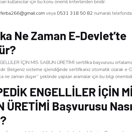
an kullanıcılar için bu konu önemli kriterlerden biridir.
n
ferba266@gmail.com
veya
0531 318 50 82
numaralı telefonda
ika Ne Zaman E-Devlet’te
ür?
LLİLER İÇİN MİS SABUN ÜRETİMİ sertifika başvurusu ortalama 
r. Belgeniz sisteme işlendiğinde sertifikanız otomatik olarak e-
ika ne zaman düşer” şeklinde yapılan aramalar için bu bilgi önemlidi
EDİK ENGELLİLER İÇİN M
 ÜRETİMİ Başvurusu Nası
r?