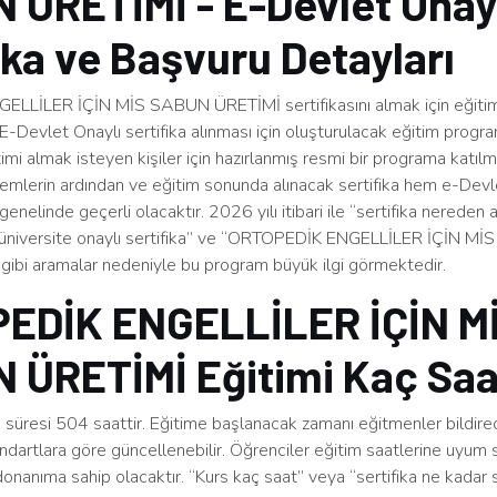
 ÜRETİMİ - E-Devlet Onay
ika ve Başvuru Detayları
LLİLER İÇİN MİS SABUN ÜRETİMİ sertifikasını almak için eğiti
E-Devlet Onaylı sertifika alınması için oluşturulacak eğitim prog
timi almak isteyen kişiler için hazırlanmış resmi bir programa katı
lemlerin ardından ve eğitim sonunda alınacak sertifika hem e-Devl
nelinde geçerli olacaktır. 2026 yılı itibari ile “sertifika nereden a
 “üniversite onaylı sertifika” ve “ORTOPEDİK ENGELLİLER İÇİN M
gibi aramalar nedeniyle bu program büyük ilgi görmektedir.
EDİK ENGELLİLER İÇİN M
 ÜRETİMİ Eğitimi Kaç Saa
süresi 504 saattir. Eğitime başlanacak zamanı eğitmenler bildirec
ndartlara göre güncellenebilir. Öğrenciler eğitim saatlerine uyum 
 donanıma sahip olacaktır. “Kurs kaç saat” veya “sertifika ne kadar s