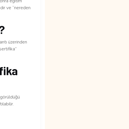
sonra eğitim
edir ve “nereden
m?
lantı üzerinden
ertifika”
fika
n görüldüğü
labilir.