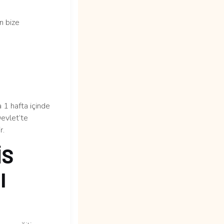
n bize
1 hafta içinde
Devlet’te
r.
İS
l