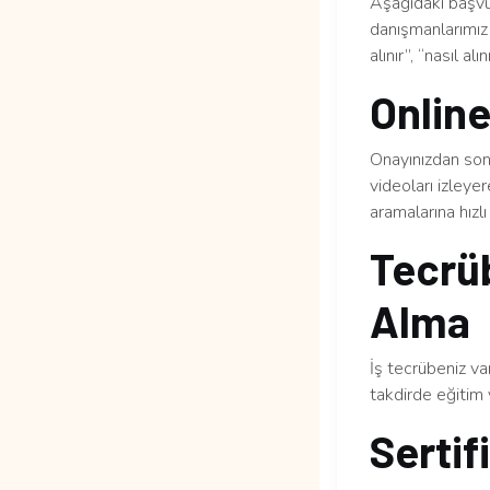
Aşağıdaki başvur
danışmanlarımız 
alınır”, “nasıl al
Online
Onayınızdan sonr
videoları izleye
aramalarına hızlı 
Tecrüb
Alma
İş tecrübeniz v
takdirde eğitim 
Sertif