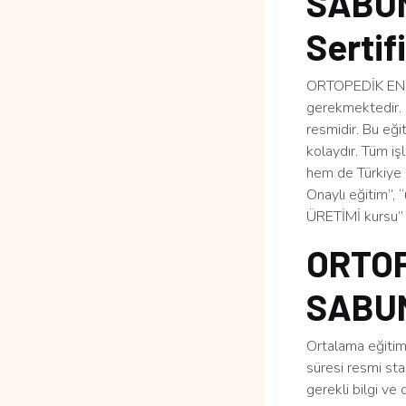
SABUN
Sertif
ORTOPEDİK ENGE
gerekmektedir. 
resmidir. Bu eği
kolaydır. Tüm iş
hem de Türkiye ge
Onaylı eğitim”,
ÜRETİMİ kursu” 
ORTOP
SABUN
Ortalama eğitim 
süresi resmi sta
gerekli bilgi ve