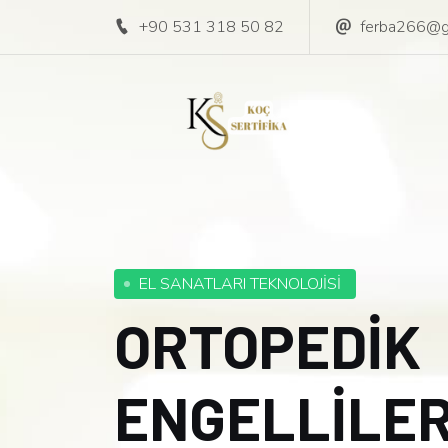
+90 531 318 50 82
ferba266@g
EL SANATLARI TEKNOLOJİSİ
ORTOPEDİK
ENGELLİLE