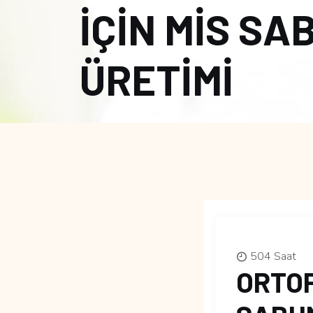
İÇİN MİS SA
ÜRETİMİ
504 Saat
ORTOP