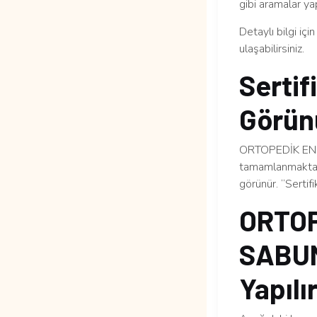
gibi aramalar yap
Detaylı bilgi içi
ulaşabilirsiniz.
Sertif
Görün
ORTOPEDİK ENGE
tamamlanmaktadı
görünür. “Sertif
ORTOP
SABUN
Yapılı