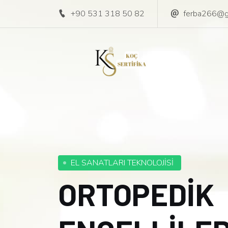
+90 531 318 50 82
ferba266@g
EL SANATLARI TEKNOLOJİSİ
ORTOPEDİK