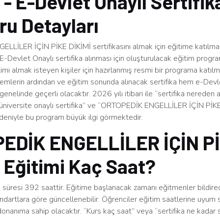
 - E-Devlet Onaylı Sertifik
u Detayları
LİLER İÇİN PİKE DİKİMİ sertifikasını almak için eğitime katılma
E-Devlet Onaylı sertifika alınması için oluşturulacak eğitim prog
timi almak isteyen kişiler için hazırlanmış resmi bir programa katı
lemlerin ardından ve eğitim sonunda alınacak sertifika hem e-Devl
nelinde geçerli olacaktır. 2026 yılı itibari ile “sertifika nereden a
 “üniversite onaylı sertifika” ve “ORTOPEDİK ENGELLİLER İÇİN PİK
edeniyle bu program büyük ilgi görmektedir.
EDİK ENGELLİLER İÇİN P
 Eğitimi Kaç Saat?
süresi 392 saattir. Eğitime başlanacak zamanı eğitmenler bildirec
ndartlara göre güncellenebilir. Öğrenciler eğitim saatlerine uyum 
 donanıma sahip olacaktır. “Kurs kaç saat” veya “sertifika ne kadar s