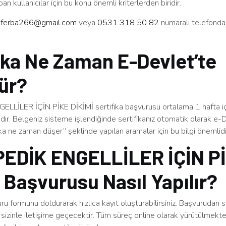
an kullanıcılar için bu konu önemli kriterlerden biridir.
n
ferba266@gmail.com
veya
0531 318 50 82
numaralı telefonda
ika Ne Zaman E-Devlet’te
ür?
LİLER İÇİN PİKE DİKİMİ sertifika başvurusu ortalama 1 hafta i
r. Belgeniz sisteme işlendiğinde sertifikanız otomatik olarak e-
ika ne zaman düşer” şeklinde yapılan aramalar için bu bilgi önemlidi
EDİK ENGELLİLER İÇİN P
 Başvurusu Nasıl Yapılır?
u formunu doldurarak hızlıca kayıt oluşturabilirsiniz. Başvurudan 
sizinle iletişime geçecektir. Tüm süreç online olarak yürütülmekt