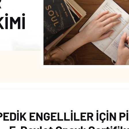
R
KİMİ
EDİK ENGELLİLER İÇİN P