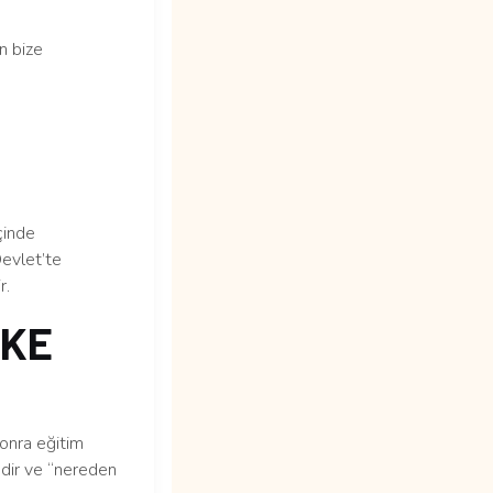
n bize
çinde
Devlet’te
r.
İKE
sonra eğitim
edir ve “nereden