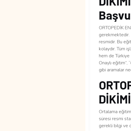
DİKİMİ
Başvur
ORTOPEDİK ENGEL
gerekmektedir. 
resmidir. Bu eği
kolaydır. Tüm iş
hem de Türkiye ge
Onaylı eğitim”,
gibi aramalar n
ORTOP
DİKİMİ
Ortalama eğitim 
süresi resmi sta
gerekli bilgi ve