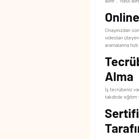
alınır”, “nasıl al
Online
Onayınızdan sonr
videoları izleye
aramalarına hızlı 
Tecrüb
Alma
İş tecrübeniz v
takdirde eğitim 
Sertif
Tarafı