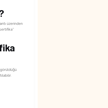
m?
lantı üzerinden
ertifika”
fika
n görüldüğü
labilir.