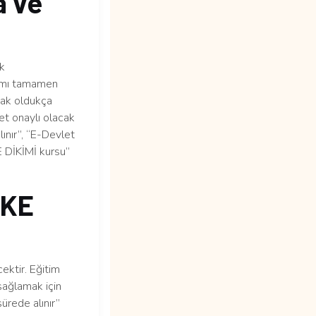
a ve
k
ramı tamamen
lmak oldukça
et onaylı olacak
lınır”, “E-Devlet
E DİKİMİ kursu”
İKE
ektir. Eğitim
sağlamak için
ürede alınır”