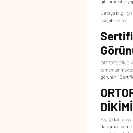
gibi aramalar yap
Detaylı bilgi içi
ulaşabilirsiniz.
Sertif
Görün
ORTOPEDİK ENGEL
tamamlanmaktadı
görünür. “Sertif
ORTOP
DİKİMİ
Aşağıdaki başvur
danışmanlarımız 