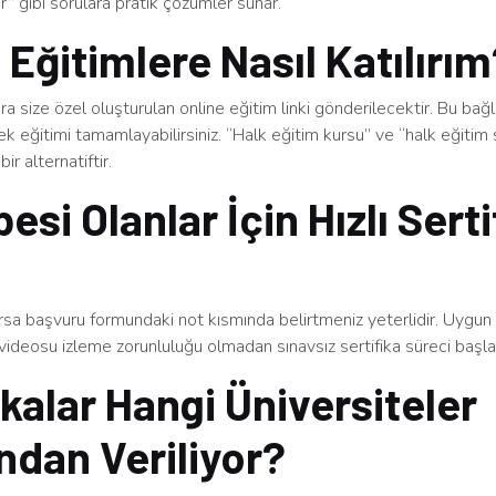
ınır” gibi sorulara pratik çözümler sunar.
 Eğitimlere Nasıl Katılırı
a size özel oluşturulan online eğitim linki gönderilecektir. Bu bağ
rek eğitimi tamamlayabilirsiniz. “Halk eğitim kursu” ve “halk eğitim s
bir alternatiftir.
esi Olanlar İçin Hızlı Serti
arsa başvuru formundaki not kısmında belirtmeniz yeterlidir. Uygu
videosu izleme zorunluluğu olmadan sınavsız sertifika süreci başlatı
ikalar Hangi Üniversiteler
ndan Veriliyor?