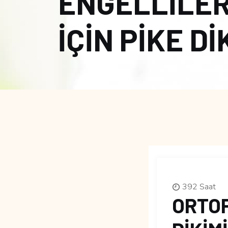
ENGELLİLE
İÇİN PİKE Dİ
392 Saat
ORTOP