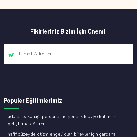
Fikirleriniz Bizim İçin Önemli
Populer Eğitimlerimiz
adalet bakanliği personeli̇ne yöneli̇k klavye kullanimi
geli̇şti̇rme eği̇ti̇mi̇
hafi̇f düzeyde oti̇zm engeli̇ olan bi̇reyler i̇çi̇n çarpana