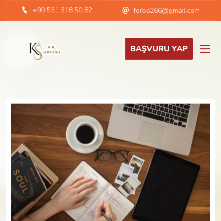
+90 531 318 50 82
ferba266@gmail.com
BAŞVURU YAP