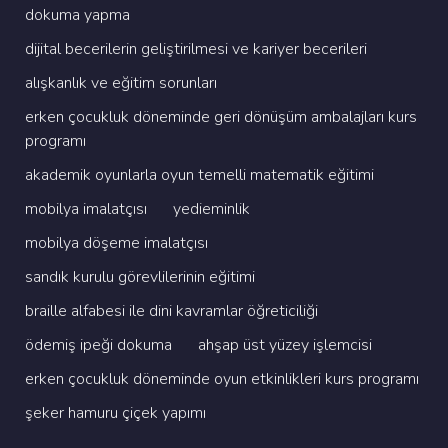
dokuma yapma
di̇ji̇tal beceri̇leri̇n geli̇şti̇ri̇lmesi̇ ve kari̇yer beceri̇leri̇
alişkanlik ve eği̇ti̇m sorunlari
erken çocukluk dönemi̇nde geri̇ dönüşüm ambalajlari kurs
programi
akademi̇k oyunlarla oyun temelli̇ matemati̇k eği̇ti̇mi̇
mobi̇lya i̇malatçisi
yedi̇emi̇nli̇k
mobi̇lya döşeme i̇malatçisi
sandik kurulu görevli̇leri̇ni̇n eği̇ti̇mi̇
brai̇lle alfabesi̇ i̇le di̇ni̇ kavramlar öğreti̇ci̇li̇ği̇
ödemi̇ş i̇peği̇ dokuma
ahşap üst yüzey i̇şlemci̇si̇
erken çocukluk dönemi̇nde oyun etki̇nli̇kleri̇ kurs programi
şeker hamuru çi̇çek yapimi