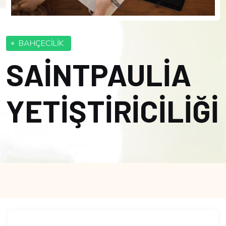
BAHÇECİLİK
SAİNTPAULİA
YETİŞTİRİCİLİĞİ